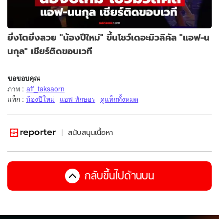
ยิ่งโตยิ่งสวย "น้องปีใหม่" ขึ้นโชว์เดอะมิวสิคัล "แอฟ-น
นกุล" เชียร์ติดขอบเวที
ขอขอบคุณ
ภาพ
:
aff_taksaorn
แท็ก :
น้องปีใหม่
แอฟ ทักษอร
ดูแท็กทั้งหมด
สนับสนุนเนื้อหา
กลับขึ้นไปด้านบน