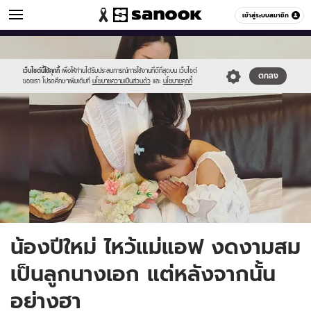
ข่าวบันเทิง
เข้าสู่ระบบสมาชิก
หมวดอื่นๆ
//s.isanook.com/ns/0/ud/611/3056994/7.jpg
Sanook
//s.isanook.com/sr/0/images/logo-
600
60
new-
sanook.png
เว็บไซต์นี้ใช้คุกกี้
เพื่อให้ท่านได้รับประสบการณ์การใช้งานที่ดีที่สุดบน เว็บไซต์
ตกลง
ของเรา โปรดศึกษาเพิ่มเติมที่
นโยบายความเป็นส่วนตัว
และ
นโยบายคุกกี้
น้องปีใหม่ ไหว้แม่แอฟ งดงามสม
เป็นลูกนางเอก แต่หลังจากนั้น
อย่างฮา