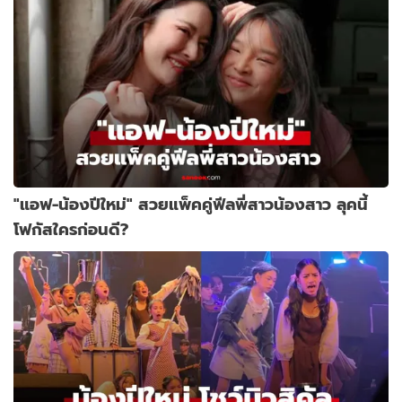
"แอฟ-น้องปีใหม่" สวยแพ็คคู่ฟีลพี่สาวน้องสาว ลุคนี้
โฟกัสใครก่อนดี?