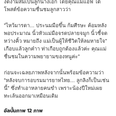
งดงามสมเป็นลูกนางเอก โดยคุณแม่แอฟ ได้
โพสต์ข้อความชื่นชมลูกสาวว่า
"ไหว้มารดา... ประนมมือขึ้น ก้มศีรษะ ค้อมหลัง
พอประมาณ นิ้วหัวแม่มือจรดปลายจมูก นิ้วชี้จด
หว่างคิ้ว หมายถึง แม่เป็นผู้ให้ชีวิตให้ลมหายใจ"
เกือบแล้วลูกค๋าา ท่าเกือบถูกต้องแล้วค่ะ คุณแม่
ชื่นชมในความพยายามของหนูค่ะ"
ก่อนจะเฉลยภาพหลังจากนั้นพร้อมข้อความว่า
"หลังจบการอบรมมารยาทไทย... ลูกลิงก็เป็นเช่น
นี้" ซึ่งทำเอาหลายคนขำ เพราะน้องปีใหม่เผย
ทะเล้นออกมาเหมือนเดิม
อัลบั้มภาพ 12 ภาพ