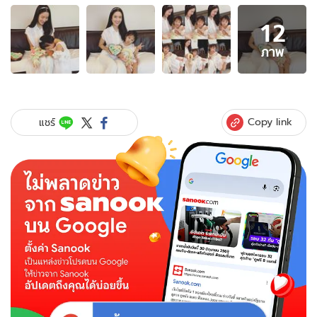
อัลบั้ม
12
ภาพ
12
ภาพ
ภาพ
ของ
น้อง
ปี
ใหม่
Copy link
แชร์
ไหว้
แม่
แอฟ
งดงาม
สม
เป็น
ลูก
นางเอก
แต่
หลัง
จาก
นั้น
อย่าง