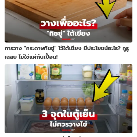
การวาง "กระดาษทิชชู่" ไว้ใต้เขียง มีประโยชน์อะไร? กูรู
เฉลย ไม่ใช่แค่กันเปื้อน!