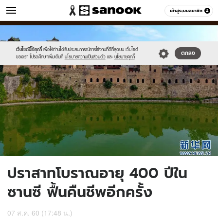
ข่าว
เข้าสู่ระบบสมาชิก
หมวดอื่นๆ
//s.isanook.com/ns/0/ud/611/3056290/c6.jpg
Sanook
//s.isanook.com/sr/0/images/logo-
600
60
new-
sanook.png
เว็บไซต์นี้ใช้คุกกี้
เพื่อให้ท่านได้รับประสบการณ์การใช้งานที่ดีที่สุดบน เว็บไซต์
ตกลง
ของเรา โปรดศึกษาเพิ่มเติมที่
นโยบายความเป็นส่วนตัว
และ
นโยบายคุกกี้
ปราสาทโบราณอายุ 400 ปีใน
ซานซี ฟื้นคืนชีพอีกครั้ง
07 ส.ค. 60 (17:48 น.)