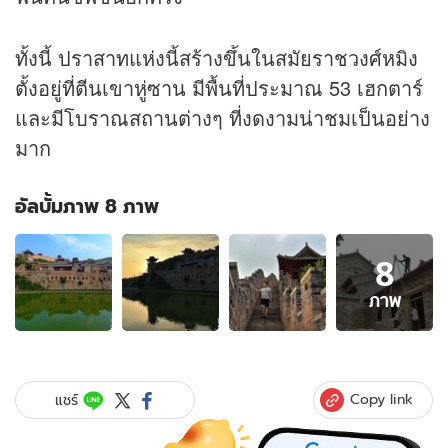
ทั้งนี้ ปราสาทแห่งนี้สร้างขึ้นในสมัยราชวงศ์หมิง
ตั้งอยู่ที่ตีนเขาหู่ซาน มีพื้นที่ประมาณ 53 เฮกตาร์
และมีโบราณสถานต่างๆ ที่งดงามน่าชมเป็นอย่าง
มาก
อัลบั้มภาพ 8 ภาพ
อัลบั้ม
8
ภาพ
8
ภาพ
ภาพ
ของ
ปราสาท
โบราณ
อายุ
Copy link
แชร์
400
ปี