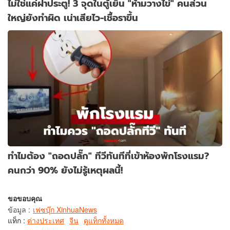
ไม่ใช่แค่ฝาประตู! 3 จุดในตู้เย็น "ห้ามวางไข่" คนส่วน
ใหญ่ยังทำผิด เน่าเสียไว-เชื้อราขึ้น
ทำไมต้อง "ถอดปลั๊ก" ทีวีทันทีที่เข้าห้องพักโรงแรม?
คนกว่า 90% ยังไม่รู้เหตุผลนี้!
ขอขอบคุณ
ข้อมูล
:
เฟซบุ๊ก XinhuaNews
แท็ก :
ต่างประเทศ
จีน
ดูแท็กทั้งหมด