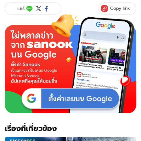
หนวด!
Copy link
แชร์
กอง
กำลัง
อิรัก
รวบ
ตัว
นักรบ
ไอ
เอส
ปลอม
เป็น
หญิง
หนี
ออก
จาก
โม
ซูล
เรื่องที่เกี่ยวข้อง