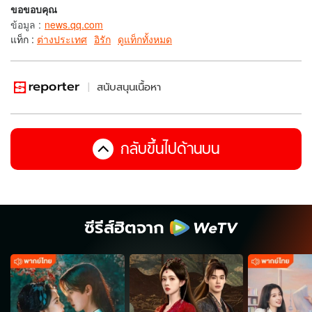
ขอขอบคุณ
ข้อมูล
:
news.qq.com
แท็ก :
ต่างประเทศ
อิรัก
ดูแท็กทั้งหมด
สนับสนุนเนื้อหา
กลับขึ้นไปด้านบน
ซีรีส์ฮิตจาก