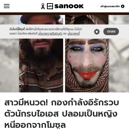
ข่าว
เข้าสู่ระบบสมาชิก
หมวดอื่นๆ
//s.isanook.com/ns/0/ud/581/2908434/news15.jpg
Sanook
//s.isanook.com/sr/0/images/logo-
600
60
new-
sanook.png
เว็บไซต์นี้ใช้คุกกี้
เพื่อให้ท่านได้รับประสบการณ์การใช้งานที่ดีที่สุดบน เว็บไซต์
ตกลง
ของเรา โปรดศึกษาเพิ่มเติมที่
นโยบายความเป็นส่วนตัว
และ
นโยบายคุกกี้
สาวมีหนวด! กองกำลังอิรักรวบ
ตัวนักรบไอเอส ปลอมเป็นหญิง
หนีออกจากโมซูล