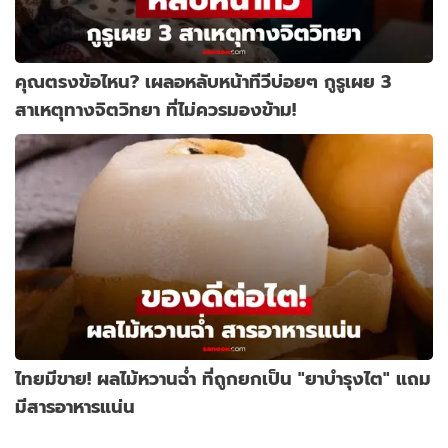
คุณตรงข้อไหน? เผลอหลับหน้าทีวีบ่อยๆ กูรูเผย 3
สาเหตุทางจิตวิทยา ที่ไม่ควรมองข้าม!
ไทยมีขาย! ผลไม้หวานฉ่ำ ที่ถูกยกเป็น "ยาบำรุงไต" แถม
มีสารอาหารแน่น