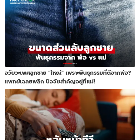
อวัยวะเพศลูกชาย "ใหญ่" เพราะพันธุกรรมที่ดีจากพ่อ?
แพทย์เฉลยพลิก ปัจจัยสำคัญอยู่ที่แม่!