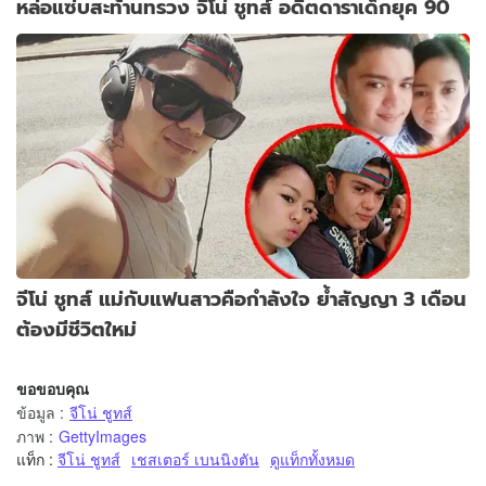
หล่อแซ่บสะท้านทรวง จีโน่ ชูทส์ อดีตดาราเด็กยุค 90
จีโน่ ชูทส์ แม่กับแฟนสาวคือกำลังใจ ย้ำสัญญา 3 เดือน
ต้องมีชีวิตใหม่
ขอขอบคุณ
ข้อมูล
:
จีโน่ ชูทส์
ภาพ
:
GettyImages
แท็ก :
จีโน่ ชูทส์
เชสเตอร์ เบนนิงตัน
ดูแท็กทั้งหมด