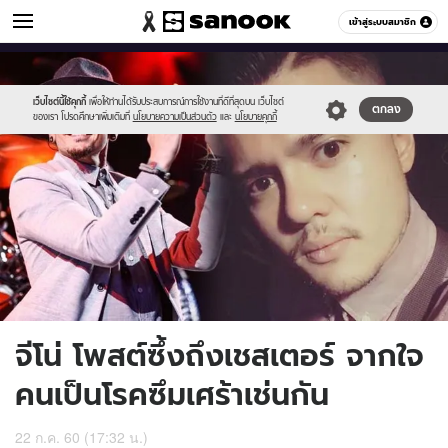
ข่าวบันเทิง
เข้าสู่ระบบสมาชิก
หมวดอื่นๆ
//s.isanook.com/ns/0/ud/572/2863834/12.jpg
Sanook
//s.isanook.com/sr/0/images/logo-
600
60
new-
sanook.png
เว็บไซต์นี้ใช้คุกกี้
เพื่อให้ท่านได้รับประสบการณ์การใช้งานที่ดีที่สุดบน เว็บไซต์
ตกลง
ของเรา โปรดศึกษาเพิ่มเติมที่
นโยบายความเป็นส่วนตัว
และ
นโยบายคุกกี้
จีโน่ โพสต์ซึ้งถึงเชสเตอร์ จากใจ
คนเป็นโรคซึมเศร้าเช่นกัน
22 ก.ค. 60 (17:32 น.)