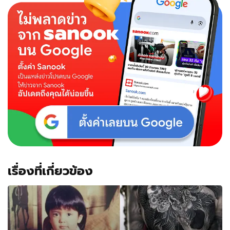
เชส
เตอร์
จาก
ใจ
คน
เป็น
โรค
ซึม
เศร้า
เช่น
กัน
เรื่องที่เกี่ยวข้อง