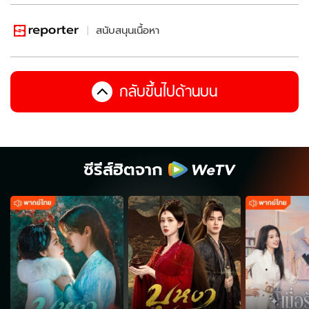
สนับสนุนเนื้อหา
กลับขึ้นไปด้านบน
ซีรีส์ฮิตจาก