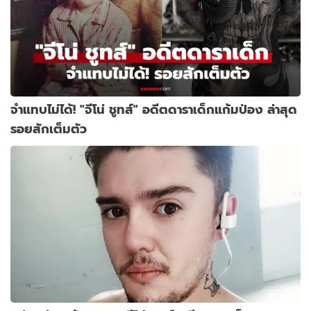
จำแทบไม่ได้! "จีโน่ ชูทส์" อดีตดาราเด็กแก้มป่อง ล่าสุด
รอยสักเต็มตัว