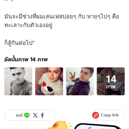
มันจะมีช่วงที่ผมเล่นเฟสบ่อยๆ กับ หายๆไปๆ คือ
ทะเลาะกับตัวเองอยู่
ก็สู้กันต่อไป"
อัลบั้มภาพ 14 ภาพ
อัลบั้ม
14
ภาพ
14
ภาพ
ภาพ
ของ
จี
โน่
โพสต์
Copy link
แชร์
ซึ้ง
ถึง