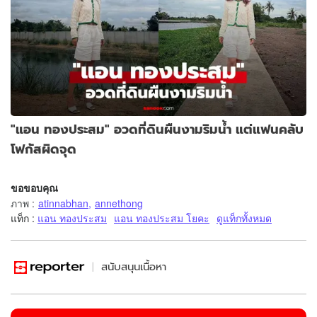
"แอน ทองประสม" อวดที่ดินผืนงามริมน้ำ แต่แฟนคลับ
โฟกัสผิดจุด
ขอขอบคุณ
ภาพ
:
atinnabhan
,
annethong
แท็ก :
แอน ทองประสม
แอน ทองประสม โยคะ
ดูแท็กทั้งหมด
สนับสนุนเนื้อหา