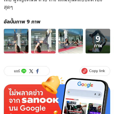
สุดๆ
อัลบั้มภาพ 9 ภาพ
อัลบั้ม
9
ภาพ
9
ภาพ
ภาพ
ของ
แอน
ทอง
ประสม
Copy link
แชร์
ผู้
จัด
สวย
ส
ตรอง
โชว์
โยคะ
ท่า