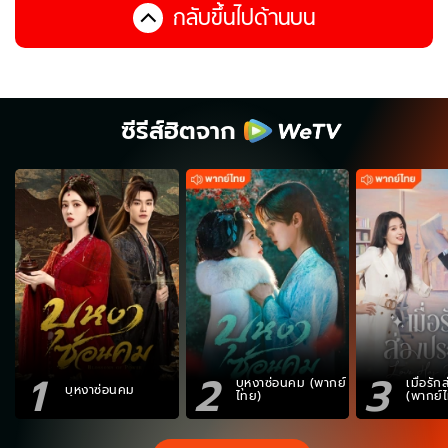
กลับขึ้นไปด้านบน
ซีรีส์ฮิตจาก
1
2
3
บุหงาซ่อนคม (พากย์
เมื่อรั
บุหงาซ่อนคม
ไทย)
(พากย์