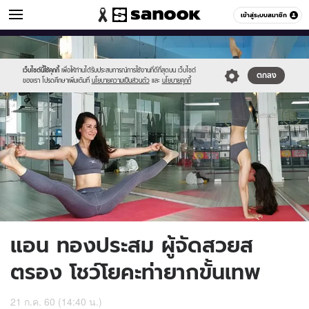
ข่าวบันเทิง
เข้าสู่ระบบสมาชิก
หมวดอื่นๆ
//s.isanook.com/ns/0/ud/570/2850470/dfgrtgh.jpg
Sanook
//s.isanook.com/sr/0/images/logo-
600
60
new-
sanook.png
เว็บไซต์นี้ใช้คุกกี้
เพื่อให้ท่านได้รับประสบการณ์การใช้งานที่ดีที่สุดบน เว็บไซต์
ตกลง
ของเรา โปรดศึกษาเพิ่มเติมที่
นโยบายความเป็นส่วนตัว
และ
นโยบายคุกกี้
แอน ทองประสม ผู้จัดสวยส
ตรอง โชว์โยคะท่ายากขั้นเทพ
21 ก.ค. 60 (14:40 น.)