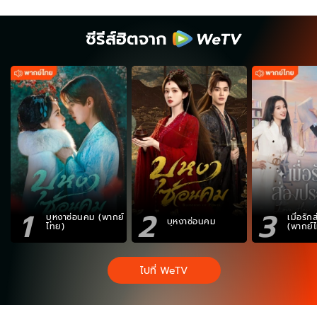
ซีรีส์ฮิตจาก
1
2
3
บุหงาซ่อนคม (พากย์
เมื่อรั
บุหงาซ่อนคม
ไทย)
(พากย์
ไปที่ WeTV