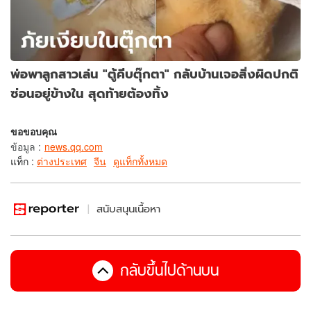
พ่อพาลูกสาวเล่น "ตู้คีบตุ๊กตา" กลับบ้านเจอสิ่งผิดปกติ
ซ่อนอยู่ข้างใน สุดท้ายต้องทิ้ง
ขอขอบคุณ
ข้อมูล
:
news.qq.com
แท็ก :
ต่างประเทศ
จีน
ดูแท็กทั้งหมด
สนับสนุนเนื้อหา
กลับขึ้นไปด้านบน