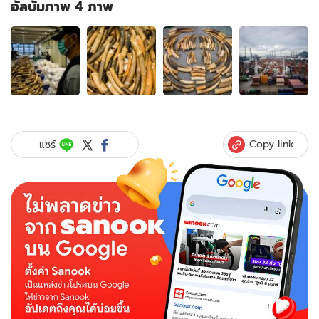
อัลบั้มภาพ 4 ภาพ
อัลบั้ม
ภาพ
4
ภาพ
ของ
ฮ่องกง
จับ
ลักลอบ
Copy link
แชร์
ขน
งาช้าง
ครั้ง
ใหญ่
สุด
ใน
รอบ
30
ปี
มูลค่า
กว่า
300