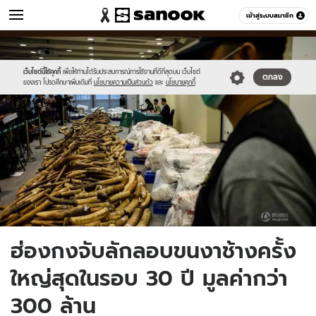
ข่าว
เข้าสู่ระบบสมาชิก
หมวดอื่นๆ
//s.isanook.com/ns/0/ud/536/2680710/c1.jpg
Sanook
//s.isanook.com/sr/0/images/logo-
600
60
new-
sanook.png
เว็บไซต์นี้ใช้คุกกี้
เพื่อให้ท่านได้รับประสบการณ์การใช้งานที่ดีที่สุดบน เว็บไซต์
ตกลง
ของเรา โปรดศึกษาเพิ่มเติมที่
นโยบายความเป็นส่วนตัว
และ
นโยบายคุกกี้
ฮ่องกงจับลักลอบขนงาช้างครั้ง
ใหญ่สุดในรอบ 30 ปี มูลค่ากว่า
300 ล้าน