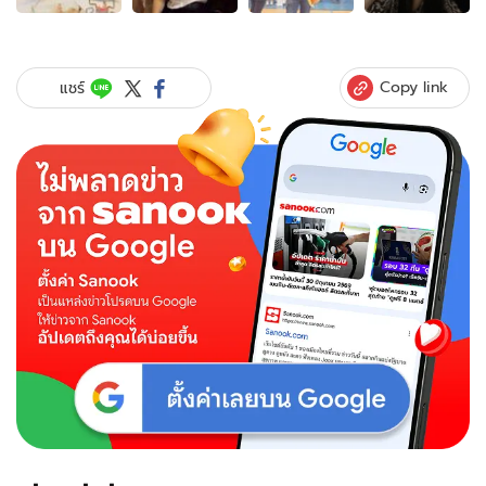
ของ
เปิด
ภาพ
ยูกิ
Copy link
แชร์
เอก
กร
ลูกชาย
หมู
ดิลก
หนุ่ม
หน้า
ใส
ดีกรี
นักศึกษา
แพทย์