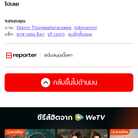
ไปเลย
ขอขอบคุณ
ภาพ
:
Ekkorn Thongwattanarawee
,
mikimaroon
แท็ก :
ลูกชายหมู ดิลก
ยูกิ เอกกร
ดูแท็กทั้งหมด
สนับสนุนเนื้อหา
กลับขึ้นไปด้านบน
ซีรีส์ฮิตจาก