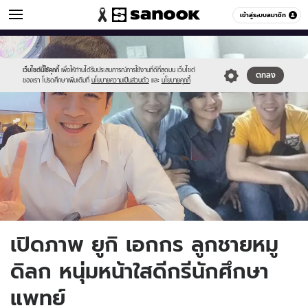
ข่าวบันเทิง
เข้าสู่ระบบสมาชิก
หมวดอื่นๆ
//s.isanook.com/ns/0/ud/514/2572330/asfgr.jpg
Sanook
//s.isanook.com/sr/0/images/logo-
600
60
new-
sanook.png
เว็บไซต์นี้ใช้คุกกี้
เพื่อให้ท่านได้รับประสบการณ์การใช้งานที่ดีที่สุดบน เว็บไซต์
ตกลง
ของเรา โปรดศึกษาเพิ่มเติมที่
นโยบายความเป็นส่วนตัว
และ
นโยบายคุกกี้
เปิดภาพ ยูกิ เอกกร ลูกชายหมู
ดิลก หนุ่มหน้าใสดีกรีนักศึกษา
แพทย์