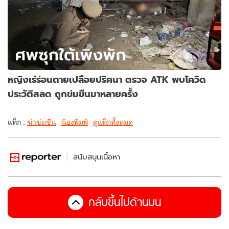
หญิงเร่ร่อนตายเปลือยปริศนา ตรวจ ATK พบโควิด
ประวัติสลด ถูกข่มขืนมาหลายครั้ง
แท็ก :
ฆ่าข่มขืน
น้องพิมพ์
ดูแท็กทั้งหมด
สนับสนุนเนื้อหา
กลับขึ้นไปด้านบน