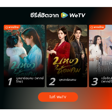
ซีรีส์ฮิตจาก
1
2
3
บุหงาซ่อนคม (พากย์
เมื่อรั
บุหงาซ่อนคม
ไทย)
(พากย์
ไปที่ WeTV