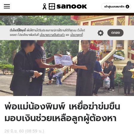
ข่าว
เข้าสู่ระบบสมาชิก
หมวดอื่นๆ
//s.isanook.com/ns/0/ud/509/2546982/asadwdd.jpg
Sanook
//s.isanook.com/sr/0/images/logo-
600
60
new-
sanook.png
เว็บไซต์นี้ใช้คุกกี้
เพื่อให้ท่านได้รับประสบการณ์การใช้งานที่ดีที่สุดบน เว็บไซต์
ตกลง
ของเรา โปรดศึกษาเพิ่มเติมที่
นโยบายความเป็นส่วนตัว
และ
นโยบายคุกกี้
พ่อแม่น้องพิมพ์ เหยื่อฆ่าข่มขืน
มอบเงินช่วยเหลือลูกผู้ต้องหา
26 มิ.ย. 60 (08:59 น.)