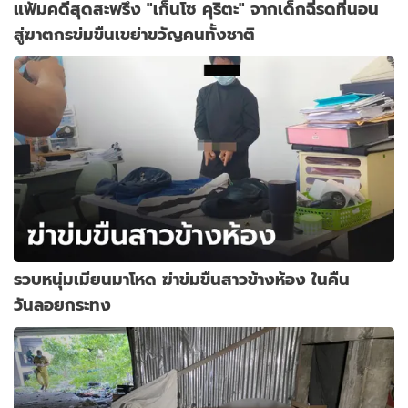
แฟ้มคดีสุดสะพรึง "เก็นโซ คุริตะ" จากเด็กฉี่รดที่นอน
สู่ฆาตกรข่มขืนเขย่าขวัญคนทั้งชาติ
รวบหนุ่มเมียนมาโหด ฆ่าข่มขืนสาวข้างห้อง ในคืน
วันลอยกระทง