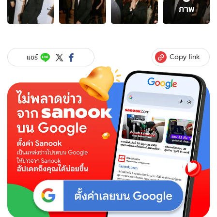
6
ภาพ
ภาพ
ของ
บอย
ปกรณ์
เปิด
Copy link
แชร์
ใจ
รวม
ตัว
แก๊ง
ตั๊ก
ไลฟ์
สลัด
ภาพ
พระเอก
มา
เป็น
เด็ก
วัด