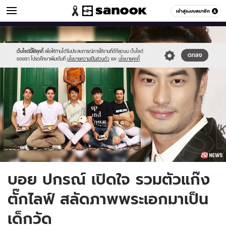
ข่าวบันเทิง
เข้าสู่ระบบสมาชิก
หมวดอื่นๆ
//s.isanook.com/ns/0/ud/494/2474307/b.jpg
Sanook
//s.isanook.com/sr/0/images/logo-
600
60
new-
sanook.png
เว็บไซต์นี้ใช้คุกกี้
เพื่อให้ท่านได้รับประสบการณ์การใช้งานที่ดีที่สุดบน เว็บไซต์
ตกลง
ของเรา โปรดศึกษาเพิ่มเติมที่
นโยบายความเป็นส่วนตัว
และ
นโยบายคุกกี้
บอย ปกรณ์ เปิดใจ รวมตัวแก๊ง
ตั๊กไลฟ์ สลัดภาพพระเอกมาเป็น
เด็กวัด