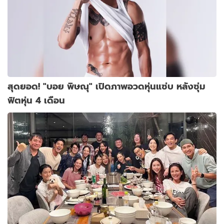
สุดยอด! "บอย พิษณุ" เปิดภาพอวดหุ่นแซ่บ หลังซุ่ม
ฟิตหุ่น 4 เดือน