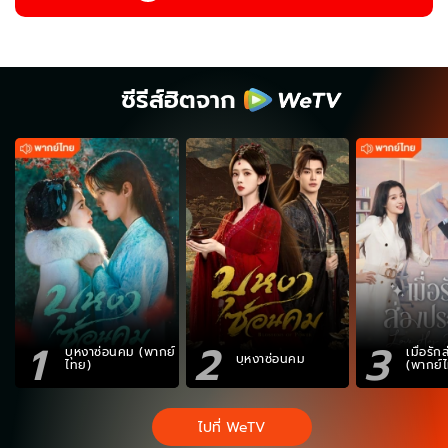
ซีรีส์ฮิตจาก
1
2
3
บุหงาซ่อนคม (พากย์
เมื่อรั
บุหงาซ่อนคม
ไทย)
(พากย์
ไปที่ WeTV