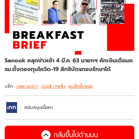
Sanook คลุกข่าวเช้า 4 มี.ค. 63 นายกฯ หักเงินเดือนค
รม.ตั้งกองทุนโควิด-19 สิทธิบัตรทองรักษาได้
แท็ก :
แพท ณปภา
เบนซ์ เรซซิ่ง
ดูแท็กทั้งหมด
สนับสนุนเนื้อหา
กลับขึ้นไปด้านบน