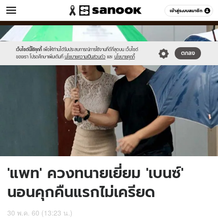
ข่าว
เข้าสู่ระบบสมาชิก
หมวดอื่นๆ
//s.isanook.com/ns/0/ud/449/2248810/10.jpg
Sanook
//s.isanook.com/sr/0/images/logo-
600
60
new-
sanook.png
เว็บไซต์นี้ใช้คุกกี้
เพื่อให้ท่านได้รับประสบการณ์การใช้งานที่ดีที่สุดบน เว็บไซต์
ตกลง
ของเรา โปรดศึกษาเพิ่มเติมที่
นโยบายความเป็นส่วนตัว
และ
นโยบายคุกกี้
'แพท' ควงทนายเยี่ยม 'เบนซ์'
นอนคุกคืนแรกไม่เครียด
30 พ.ค. 60 (13:23 น.)