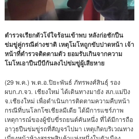
ตำรวจเรียกตัวโจ๋ใจร้อนเข้าพบ หลังก่อชักปืน
ข่มขู่คู่กรณีต่างชาติ เหตุโมโหถูกขับปาดหน้า เจ้า
หน้าที่ตำรวจติดตามตัว ยอมรับเกินจากความ
โมโหเอาปืนบีบีกันลงไปข่มขู่ผู้เสียหาย
(29 พ.ค.) พ.ต.อ.ปิยะพันธ์ ภัทรพงศ์สินธุ์ รอง
ผบก.ภ.จว. เชียงใหม่ ได้เดินทางมายัง สภ.แม่ปิง
จ.เชียงใหม่ เพื่อดำเนินการติดตามความคืบหน้า
กรณีที่บนโลกโซเชียลมีเดีย ได้มีการแชร์ภาพ
เหตุการณ์ของผู้ขับขี่รถยนต์คันหนึ่ง ที่ได้มีการถือ
อาวุธปืนข่มขู่รถที่สัญจรไปมา เหตุเกิดบริเวณทาง
เบี่ยงหน้าห้างสรรพสินค้าแห่งหนึ่งในตัวเมือง