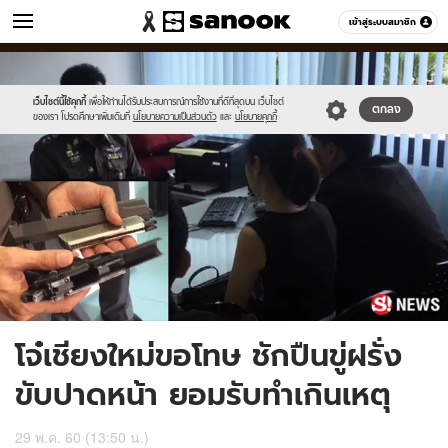
ข่าว
เข้าสู่ระบบสมาชิก
หมวดอื่นๆ
//s.isanook.com/ns/0/ud/449/2247206/news17.jpg
Sanook
//s.isanook.com/sr/0/images/logo-
600
60
new-
sanook.png
เว็บไซต์นี้ใช้คุกกี้
เพื่อให้ท่านได้รับประสบการณ์การใช้งานที่ดีที่สุดบน เว็บไซต์
ตกลง
ของเรา โปรดศึกษาเพิ่มเติมที่
นโยบายความเป็นส่วนตัว
และ
นโยบายคุกกี้
โจ๋เชียงใหม่ขอโทษ ชักปืนขู่ฝรั่ง
ขับปาดหน้า ยอมรับทำเกินเหตุ
29 พ.ค. 60 (13:50 น.)