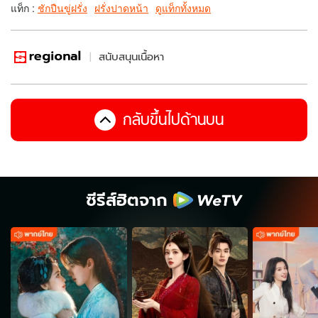
แท็ก :
ชักปืนขู่ฝรั่ง
ฝรั่งปาดหน้า
ดูแท็กทั้งหมด
สนับสนุนเนื้อหา
กลับขึ้นไปด้านบน
ซีรีส์ฮิตจาก