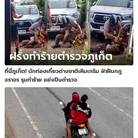
ที่นี่ภูเก็ต! นักท่องเที่ยวต่างชาติเหิมเกริม ฝ่าฝืนกฎ
จราจร รุมทำร้าย แย่งปืนตำรวจ