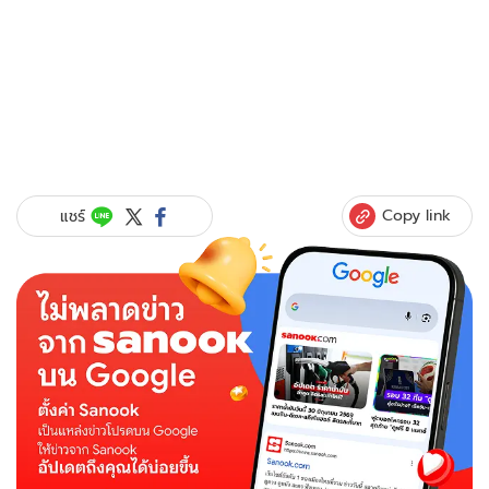
Copy link
แชร์