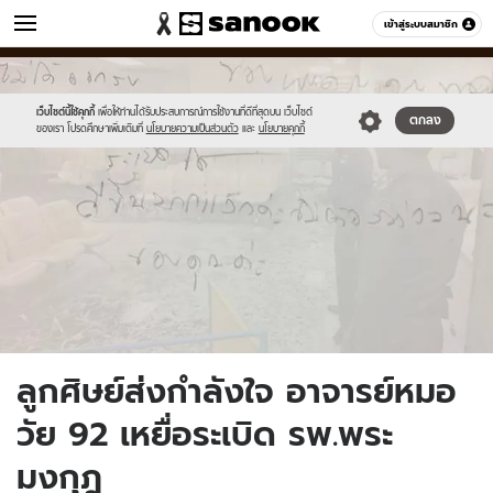
ข่าว
เข้าสู่ระบบสมาชิก
หมวดอื่นๆ
//s.isanook.com/ns/0/ud/447/2238826/sdcfvdbfdv.jpg
Sanook
//s.isanook.com/sr/0/images/logo-
600
60
new-
sanook.png
เว็บไซต์นี้ใช้คุกกี้
เพื่อให้ท่านได้รับประสบการณ์การใช้งานที่ดีที่สุดบน เว็บไซต์
ตกลง
ของเรา โปรดศึกษาเพิ่มเติมที่
นโยบายความเป็นส่วนตัว
และ
นโยบายคุกกี้
ลูกศิษย์ส่งกำลังใจ อาจารย์หมอ
วัย 92 เหยื่อระเบิด รพ.พระ
มงกุฎ