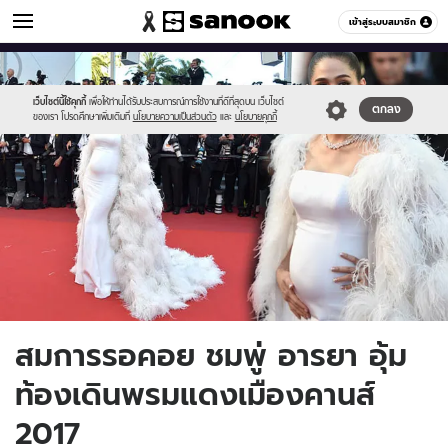
ข่าวบันเทิง
เข้าสู่ระบบสมาชิก
หมวดอื่นๆ
//s.isanook.com/ns/0/ud/445/2227694/000.jpg
Sanook
//s.isanook.com/sr/0/images/logo-
600
60
new-
sanook.png
เว็บไซต์นี้ใช้คุกกี้
เพื่อให้ท่านได้รับประสบการณ์การใช้งานที่ดีที่สุดบน เว็บไซต์
ตกลง
ของเรา โปรดศึกษาเพิ่มเติมที่
นโยบายความเป็นส่วนตัว
และ
นโยบายคุกกี้
สมการรอคอย ชมพู่ อารยา อุ้ม
ท้องเดินพรมแดงเมืองคานส์
2017