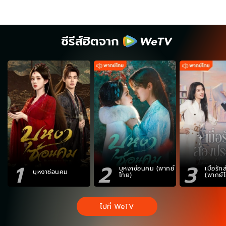
ซีรีส์ฮิตจาก
1
2
3
บุหงาซ่อนคม (พากย์
เมื่อรั
บุหงาซ่อนคม
ไทย)
(พากย์
ไปที่ WeTV