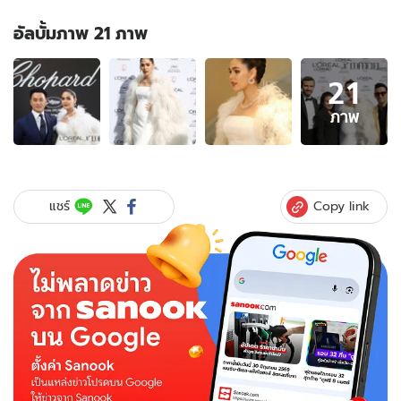
อัลบั้มภาพ 21 ภาพ
อัลบั้ม
21
ภาพ
21
ภาพ
ภาพ
ของ
สมการ
รอ
คอย
Copy link
แชร์
ชมพู่
อารย
า
อุ้ม
ท้อง
เดิน
พรม
แดง
เมือง
คาน