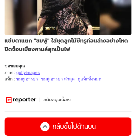
แซ่บตาแตก "ชมพู่" ใส่ชุดลูกไม้ซีทรูท่อนล่างอย่างโหด
ปิดจ็อบเมืองคานส์ลุกเป็นไฟ
ขอขอบคุณ
ภาพ
:
gettyimages
แท็ก :
ชมพู่ อารยา
ชมพู่ อารยา ล่าสุด
ดูแท็กทั้งหมด
สนับสนุนเนื้อหา
กลับขึ้นไปด้านบน