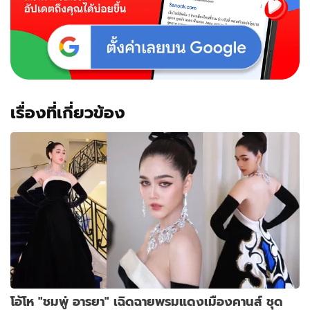
ส์
2017
เรื่องที่เกี่ยวข้อง
โอ้โห "ชมพู่ อารยา" เฉิดฉายพรมแดงเมืองคานส์ ชุด