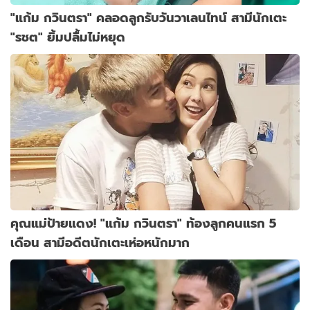
"แก้ม กวินตรา" คลอดลูกรับวันวาเลนไทน์ สามีนักเตะ
"รชต" ยิ้มปลื้มไม่หยุด
คุณแม่ป้ายแดง! "แก้ม กวินตรา" ท้องลูกคนแรก 5
เดือน สามีอดีตนักเตะเห่อหนักมาก