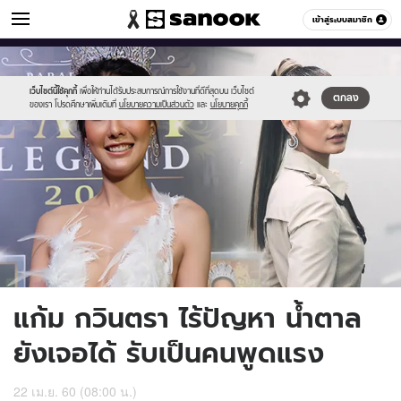
ข่าวบันเทิง
เข้าสู่ระบบสมาชิก
หมวดอื่นๆ
//s.isanook.com/ns/0/ud/440/2203790/gam101.jpg
Sanook
//s.isanook.com/sr/0/images/logo-
600
60
new-
sanook.png
เว็บไซต์นี้ใช้คุกกี้
เพื่อให้ท่านได้รับประสบการณ์การใช้งานที่ดีที่สุดบน เว็บไซต์
ตกลง
ของเรา โปรดศึกษาเพิ่มเติมที่
นโยบายความเป็นส่วนตัว
และ
นโยบายคุกกี้
แก้ม กวินตรา ไร้ปัญหา น้ำตาล
ยังเจอได้ รับเป็นคนพูดแรง
22 เม.ย. 60 (08:00 น.)