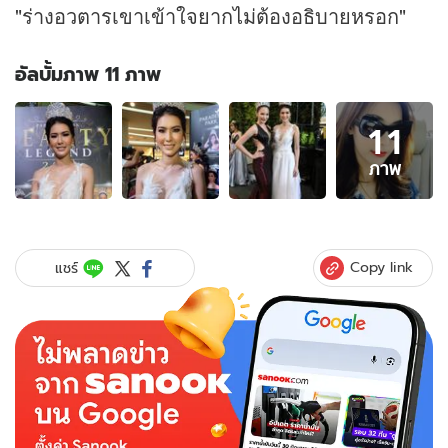
"ร่างอวตารเขาเข้าใจยากไม่ต้องอธิบายหรอก"
อัลบั้มภาพ 11 ภาพ
อัลบั้ม
11
ภาพ
11
ภาพ
ภาพ
ของ
แก้ม
กวิน
ตรา
Copy link
แชร์
ไร้
ปัญหา
น้ำตาล
ยัง
เจอ
ได้
รับ
เป็น