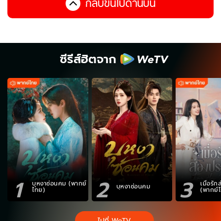
กลับขึ้นไปด้านบน
ซีรีส์ฮิตจาก
1
2
3
บุหงาซ่อนคม (พากย์
เมื่อรั
บุหงาซ่อนคม
ไทย)
(พากย์
ไปที่ WeTV