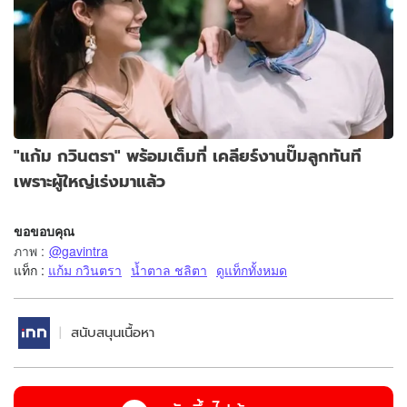
"แก้ม กวินตรา" พร้อมเต็มที่ เคลียร์งานปั๊มลูกทันที
เพราะผู้ใหญ่เร่งมาแล้ว
ขอขอบคุณ
ภาพ
:
@gavintra
แท็ก :
แก้ม กวินตรา
น้ำตาล ชลิตา
ดูแท็กทั้งหมด
สนับสนุนเนื้อหา