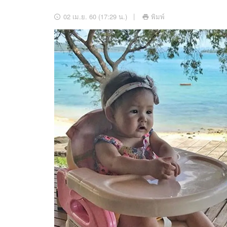
อัปเดตจีน
02 เม.ย. 60 (17:29 น.)
พิมพ์
เช็กข่าวชัวร์
ติดตามสนุกโซเชี
ดาวน์โหลดสนุกแอปฟรี
สงวนลิขสิทธิ์ ©
2569
บริษัท อิมเมจ ฟิวเจอร์ (ประเทศไทย) จำกัด