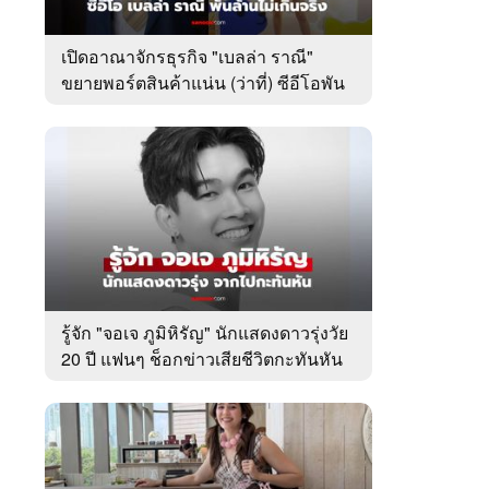
เปิดอาณาจักรธุรกิจ "เบลล่า ราณี"
ขยายพอร์ตสินค้าแน่น (ว่าที่) ซีอีโอพัน
ล้านเคียงข้าง "วิล ชวิณ"
รู้จัก "จอเจ ภูมิหิรัญ" นักแสดงดาวรุ่งวัย
20 ปี แฟนๆ ช็อกข่าวเสียชีวิตกะทันหัน