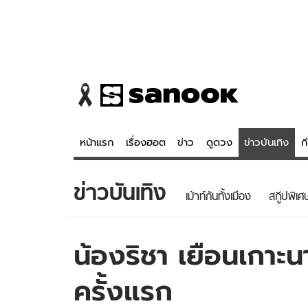
หน้าแรก
เรื่องฮอต
ข่าว
ดูดวง
ข่าวบันเทิง
ก
ข่าวบันเทิง
ข่าว
ดูดวง - 
เม้าท์กันทั้งเมือง
สกู๊ปพิเศ
เรื่องฮอต
ดูดวง
ข่าว
หวยไทย
น้องริชา เยือนเกาะ
ข่าวบันเทิง
สถิติหวยไท
ครั้งแรก
ข่าวกีฬา
หวยลาว
ข่าวเศรษฐกิจ