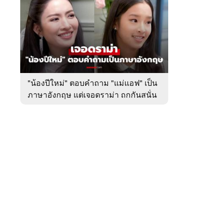
สัปดาห์
ของ
หมวด
บันเทิง
 WeTV
"น้องปีใหม่" ตอบคำถาม "แม่แอฟ" เป็น
ภาษาอังกฤษ แต่เจอดราม่า ถกกันสนั่น
ติดต่อโฆษณา
tencentthbd
sales@tencent.co.th
รา
ร้องเรียนเนื้อหาไม่เหมาะสม
แนะนำติชม แจ้งปัญหาการใช้งาน