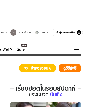
เข้าสู่ระบบสมาชิก
วจหวย
ขูดเลขนำโชค
WeTV
ve WeTV
นิยาย
รบรส
ความรู้รอบตัว
ป้าหอยซอย 6
ดูซีรีส์ฟรี
ฮาวทู
กูรู-รอบรู้
เรื่องฮอตในรอบสัปดาห์
เรื่อง
ของ
หมวด
บันเทิง
ฮอต
ใน
รอบ