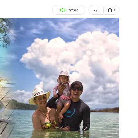
ก
สุขภาพ
+
ดูทีวี
-
ก
กดฟัง
เที่ยว-กิน
WeTV
Tasteful Thailand
Exclusive
Sanook Choice
นิยาย
ยลได้ที่
ร่วมงานกับเ