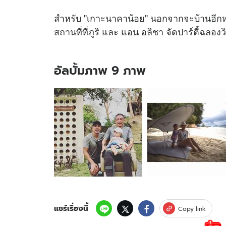
สำหรับ "เกาะนาคาน้อย" นอกจากจะบ้านอีกหลัง
สถานที่ที่ภูริ และ แอน อลิชา จัดปาร์ตี้ฉลองว
อัลบั้มภาพ 9 ภาพ
อัลบั้ม
ภาพ
9
ภาพ
ของ
น้อง
ริชา
เยือน
เกาะ
นาคา
น้อย
ของ
แชร์เรื่องนี้
Copy link
คุณ