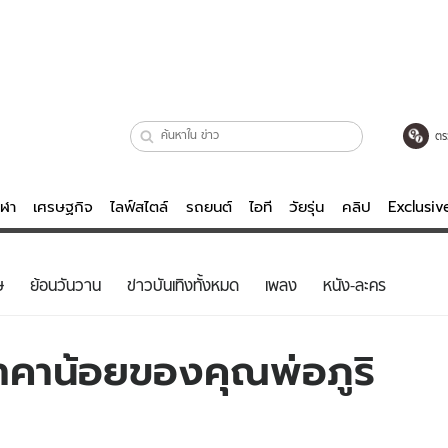
ตร
ีฬา
เศรษฐกิจ
ไลฟ์สไตล์
รถยนต์
ไอที
วัยรุ่น
คลิป
Exclusi
ตรวจหวย
ไลฟ์สไตล์
บันเทิงค
ษ
ย้อนวันวาน
ข่าวบันเทิงทั้งหมด
เพลง
หนัง-ละคร
ผู้หญิง
หนัง-ละคร
ผู้ชาย
เพลง
นาคาน้อยของคุณพ่อภูริ
ย
วัยรุ่น
เกมส์
ไอที
คลิป
รถยนต์
พอดแคสต์