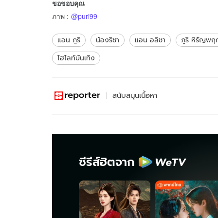
ขอขอบคุณ
ภาพ
:
@puri99
แอน ภูริ
น้องริชา
แอน อลิชา
ภูริ หิรัญพฤ
ไฮไลท์บันเทิง
สนับสนุนเนื้อหา
ซีรีส์ฮิตจาก