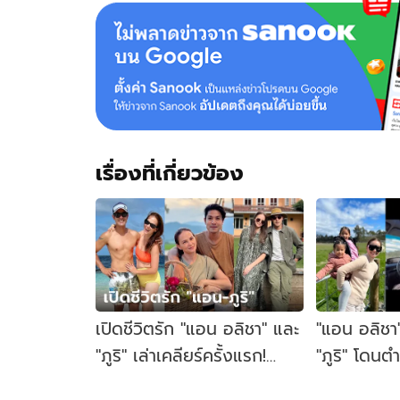
พ่อ
ภูริ
ครั้ง
แรก
เรื่องที่เกี่ยวข้อง
เปิดชีวิตรัก "แอน อลิชา" และ
"แอน อลิชา" 
"ภูริ" เล่าเคลียร์ครั้งแรก!
"ภูริ" โดนต
ทะเลาะกันเรื่องนี้หนักที่สุด
เพราะลูกสา