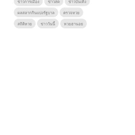
ข่าวการเมือง
ข่าวสด
ข่าวบันเทิง
ผลสลากกินแบ่งรัฐบาล
ตรวจหวย
สถิติหวย
ข่าววันนี้
หวยฮานอย