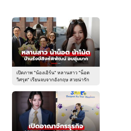
เปิดภาพ "น้องเอิร์น" หลานสาว "น็อต
วิศรุต" เรียนจบจากอังกฤษ สวยน่ารัก
มาก