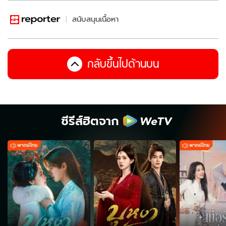
สนับสนุนเนื้อหา
กลับขึ้นไปด้านบน
ซีรีส์ฮิตจาก