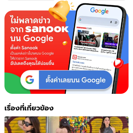
อารย
า
ถ่าย
แบบ
ชุด
ชั้น
ใน
เซ็กซี่
มาก
เรื่องที่เกี่ยวข้อง