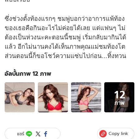
ซึ่งช่วงตั้งท้องแรกๆ ชมพู่บอกว่าอาการแพ้ท้อง
ของเธอคือกินอะไรไม่ค่อยได้เลย แต่แฟนๆ ไม่
ต้องเป็นห่วงนะคะตอนนี้ชมพู่ เริ่มกลับมากินได้
แล้ว อีกไม่นานคงได้เห็นภาพคุณแม่ชมท้องโต
ส่วนตอนนี้ก็ขอโชว์ความแซ่บไปก่อน...ทิ้งทวน
อัลบั้มภาพ 12 ภาพ
อัลบั้ม
12
ภาพ
12
ภาพ
ภาพ
ของ
ท้อง
หรือ
นี่?
Copy link
แชร์
ชมพู่