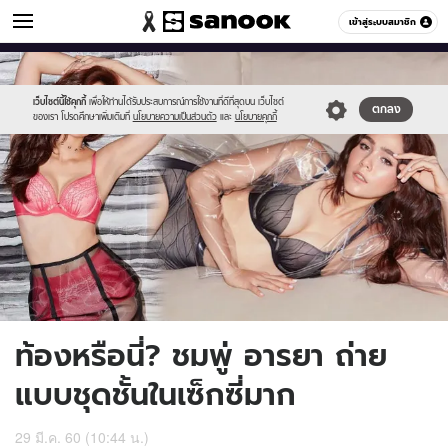
ข่าวบันเทิง
เข้าสู่ระบบสมาชิก
หมวดอื่นๆ
//s.isanook.com/ns/0/ud/438/2191510/700.jpg
Sanook
//s.isanook.com/sr/0/images/logo-
600
60
new-
sanook.png
เว็บไซต์นี้ใช้คุกกี้
เพื่อให้ท่านได้รับประสบการณ์การใช้งานที่ดีที่สุดบน เว็บไซต์
ตกลง
ของเรา โปรดศึกษาเพิ่มเติมที่
นโยบายความเป็นส่วนตัว
และ
นโยบายคุกกี้
ท้องหรือนี่? ชมพู่ อารยา ถ่าย
แบบชุดชั้นในเซ็กซี่มาก
29 มี.ค. 60 (10:44 น.)