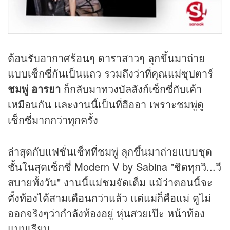
ต้อนรับอากาศร้อนๆ ดาราสาวๆ ลุกขึ้นมาถ่าย
แบบเซ็กซี่กันเป็นแถว รวมถึงว่าที่คุณแม่ซุปตาร์
ชมพู่ อารยา
ก็กลับมาทวงบัลลังก์เซ็กซี่กับเค้า
เหมือนกัน และงานนี้เป็นที่ฮืออา เพราะชมพู่ดู
เซ็กซี่มากกว่าทุกครั้ง
ล่าสุดกับแฟชั่นเซ็ทที่ชมพู่ ลุกขึ้นมาถ่ายแบบชุด
ชั้นในสุดเซ็กซี่ Modern V by Sabina "ชิดทุกวิ...วี
สบายทั้งวัน" งานนี้แม่ชมจัดเต็ม แม้ว่าตอนนี้จะ
ตั้งท้องได้สามเดือนกว่าแล้ว แต่แม่ก็คือแม่ ดูไม่
ออกจริงๆว่ากำลังท้องอยู่ หุ่นสวยเป๊ะ หน้าท้อง
แบบเรียบ