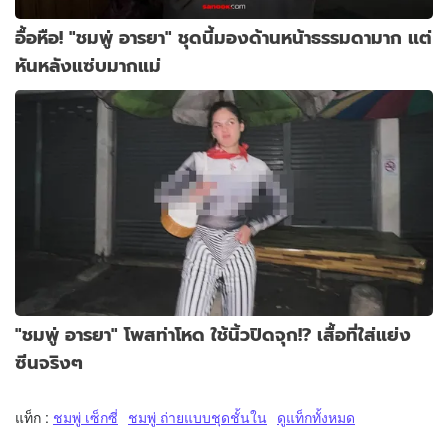
อื้อหือ! "ชมพู่ อารยา" ชุดนี้มองด้านหน้าธรรมดามาก แต่
หันหลังแซ่บมากแม่
"ชมพู่ อารยา" โพสท่าโหด ใช้นิ้วปิดจุก!? เสื้อที่ใส่แย่ง
ซีนจริงๆ
แท็ก :
ชมพู่ เซ็กซี่
ชมพู่ ถ่ายแบบชุดชั้นใน
ดูแท็กทั้งหมด