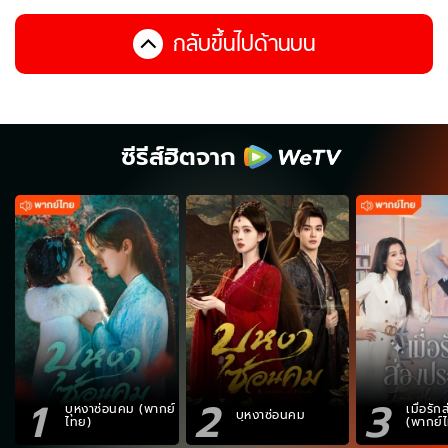
กลับขึ้นไปด้านบน
ซีรีส์ฮิตจาก
1
2
3
บุหงาซ่อนคม (พากย์
เมื่อรั
บุหงาซ่อนคม
ไทย)
(พากย์