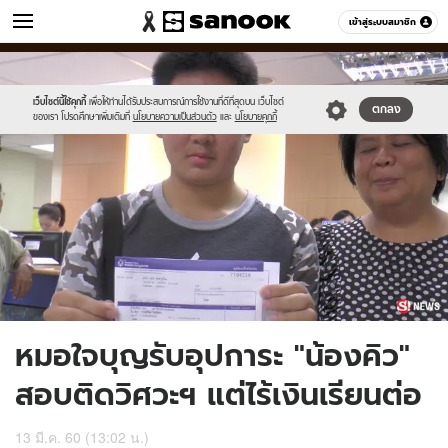
ข่าว
เข้าสู่ระบบสมาชิก
หมวดอื่นๆ
//s.isanook.com/ns/0/ud/436/2182626/dcsd.jpg
Sanook
//s.isanook.com/sr/0/images/logo-
600
60
new-
sanook.png
เว็บไซต์นี้ใช้คุกกี้
เพื่อให้ท่านได้รับประสบการณ์การใช้งานที่ดีที่สุดบน เว็บไซต์
ตกลง
ของเรา โปรดศึกษาเพิ่มเติมที่
นโยบายความเป็นส่วนตัว
และ
นโยบายคุกกี้
หมอใจบุญรับอุปการะ "น้องคิว"
สอบติดวิศวะฯ แต่ไร้เงินเรียนต่อ
13 มี.ค. 60 (13:02 น.)