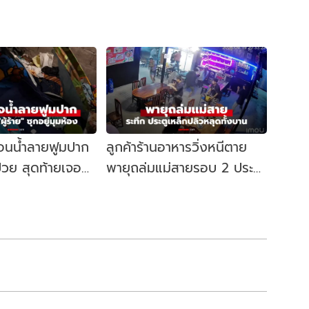
จนอนน้ำลายฟูมปาก
ลูกค้าร้านอาหารวิ่งหนีตาย
่วย สุดท้ายเจอ
พายุถล่มแม่สายรอบ 2 ประตู
อยู่มุมห้อง
เหล็กปลิวสะบัด หลุดทั้งบาน!