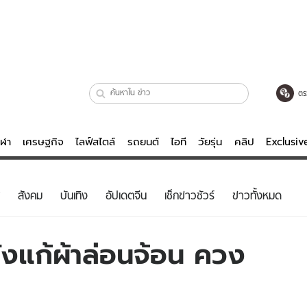
ตร
ีฬา
เศรษฐกิจ
ไลฟ์สไตล์
รถยนต์
ไอที
วัยรุ่น
คลิป
Exclusi
ตรวจหวย
ไลฟ์สไตล์
บันเทิงค
สังคม
บันเทิง
อัปเดตจีน
เช็กข่าวชัวร์
ข่าวทั้งหมด
ผู้หญิง
หนัง-ละคร
ผู้ชาย
เพลง
ั่งแก้ผ้าล่อนจ้อน ควง
ย
วัยรุ่น
เกมส์
ไอที
คลิป
รถยนต์
พอดแคสต์