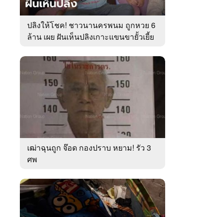
ปลิงให้โชค! ชาวนานครพนม ถูกหวย 6
ล้าน เผย ฝันเห็นปลิงเกาะแขนขายั้วเยี้ย
เฒ่าฉุนถูก จ๊อด กองปราบ หยาม! รัว 3
ศพ