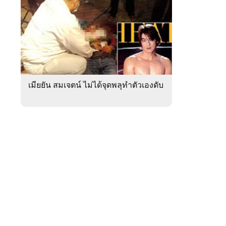
สัปดาห์
ของ
หมวด
ภูมิภาค
 WeTV
เมียยัน สมเจตน์ ไม่ได้จุดพลุทำตัวเองดับ
ติดต่อโฆษณา
tencentthbd
sales@tencent.co.th
รา
ร้องเรียนเนื้อหาไม่เหมาะสม
แนะนำติชม แจ้งปัญหาการใช้งาน