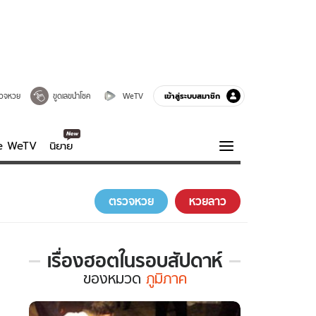
เข้าสู่ระบบสมาชิก
วจหวย
ขูดเลขนำโชค
WeTV
ve WeTV
นิยาย
รบรส
ความรู้รอบตัว
ตรวจหวย
หวยลาว
ฮาวทู
กูรู-รอบรู้
เรื่องฮอตในรอบสัปดาห์
เรื่อง
ของ
หมวด
ภูมิภาค
ฮอต
ใน
รอบ