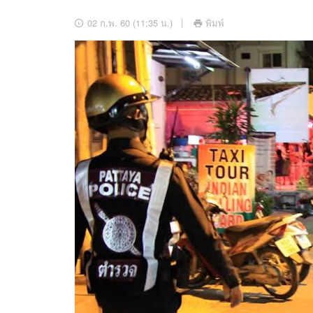
อัปเดตจีน
02 ก.พ. 60 (11:35 น.)
พิมพ์
เช็กข่าวชัวร์
ติดตามสนุกโซเชี
ดาวน์โหลดสนุกแอปฟรี
สงวนลิขสิทธิ์ ©
2569
บริษัท อิมเมจ ฟิวเจอร์ (ประเทศไทย) จำกัด