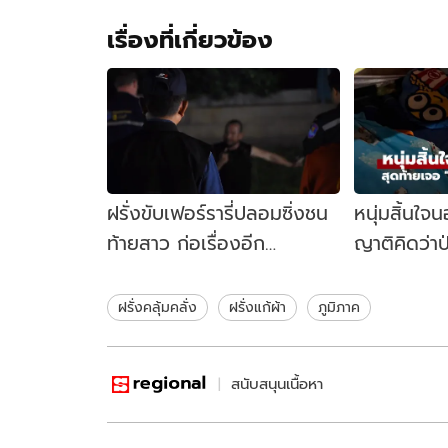
เรื่องที่เกี่ยวข้อง
ฝรั่งขับเฟอร์รารี่ปลอมซิ่งชน
หนุ่มสิ้นใ
ท้ายสาว ก่อเรื่องอีก
ญาติคิดว่าป
คลุ้มคลั่งใช้มีดจี้คอตัวเอง 4
"ผู้ร้าย" ซุก
ชั่วโมง
ฝรั่งคลุ้มคลั่ง
ฝรั่งแก้ผ้า
ภูมิภาค
สนับสนุนเนื้อหา