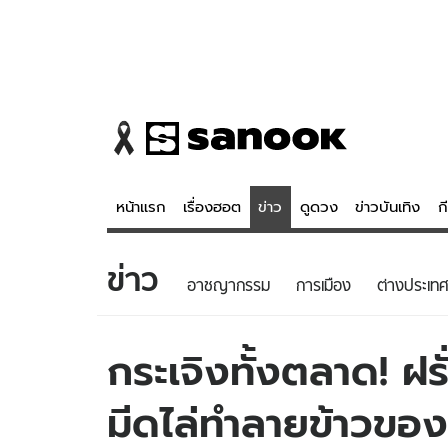
หน้าแรก
เรื่องฮอต
ข่าว
ดูดวง
ข่าวบันเทิง
ก
ข่าว
ข่าว
ดูดวง - 
อาชญากรรม
การเมือง
ต่างประเทศ
เรื่องฮอต
ดูดวง
ข่าว
หวยไทย
กระเจิงทั้งตลาด! ฝร
ข่าวบันเทิง
สถิติหวยไท
มีดไล่ทำลายข้าวของ
ข่าวกีฬา
หวยลาว
ข่าวเศรษฐกิจ