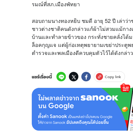
รมณ์ที่สภ.เมืองพัทยา
สอบถามนางทองหยิบ ชมดี อายุ 52 ปี เล่าว่า
ชาวต่างชาติคนดังกล่าวแก้ผ้าไม่สวมแม้กางเ
บ้านและทำลายข้าวของ กระทั่งชายคลั่งได้ม
ล็อคกุญแจ แต่ผู้ก่อเหตุพยายามเขย่าประตูพ
ตำรวจและพลเมืองดีควบคุมตัวไว้ได้ดังกล่าว
แชร์เรื่องนี้
Copy link