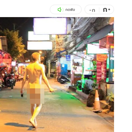
ก
สุขภาพ
+
ดูทีวี
-
ก
กดฟัง
เที่ยว-กิน
WeTV
Tasteful Thailand
Exclusive
Sanook Choice
นิยาย
ยลได้ที่
ร่วมงานกับเ