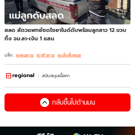
สลด สัตวแพทย์ซดไซยาไนด์ดับพร้อมลูกสาว 12 ขวบ
ทิ้ง จม.ลา-เงิน 1 แสน
แท็ก :
ผูกคอตาย
ฆ่าตัวตาย
ดูแท็กทั้งหมด
สนับสนุนเนื้อหา
กลับขึ้นไปด้านบน