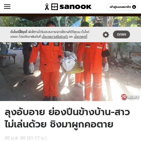
ข่าว
เข้าสู่ระบบสมาชิก
หมวดอื่นๆ
//s.isanook.com/ns/0/ud/431/2156146/News12.jpg
Sanook
//s.isanook.com/sr/0/images/logo-
600
60
new-
sanook.png
เว็บไซต์นี้ใช้คุกกี้
เพื่อให้ท่านได้รับประสบการณ์การใช้งานที่ดีที่สุดบน เว็บไซต์
ตกลง
ของเรา โปรดศึกษาเพิ่มเติมที่
นโยบายความเป็นส่วนตัว
และ
นโยบายคุกกี้
ลุงอับอาย ย่องปีนข้างบ้าน-สาว
ไม่เล่นด้วย ชิงมาผูกคอตาย
20 ม.ค. 60 (21:17 น.)