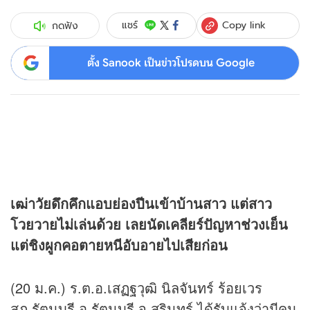
Copy link
แชร์
กดฟัง
ตั้ง Sanook เป็นข่าวโปรดบน Google
เฒ่าวัยดึกคึกแอบย่องปีนเข้าบ้านสาว แต่สาว
โวยวายไม่เล่นด้วย เลยนัดเคลียร์ปัญหาช่วงเย็น
แต่ชิงผูกคอตายหนีอับอายไปเสียก่อน
(20 ม.ค.) ร.ต.อ.เสฏฐวุฒิ นิลจันทร์ ร้อยเวร
สภ.รัตนบุรี อ.รัตนบุรี จ.สุรินทร์ ได้รับแจ้งว่ามีคน