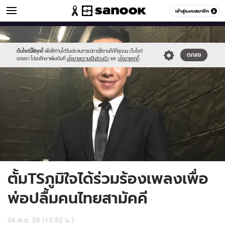
ข่าวบันเทิง
เข้าสู่ระบบสมาชิก
หมวดอื่นๆ
//s.isanook.com/ns/0/ud/419/2096026/741276-
Sanook
//s.isanook.com/sr/0/images/logo-
600
60
01.jpg
new-
sanook.png
เว็บไซต์นี้ใช้คุกกี้
เพื่อให้ท่านได้รับประสบการณ์การใช้งานที่ดีที่สุดบน เว็บไซต์
ตกลง
ของเรา โปรดศึกษาเพิ่มเติมที่
นโยบายความเป็นส่วนตัว
และ
นโยบายคุกกี้
ตั้มTSภูมิใจได้ร่วมร้องเพลงเพื่อ
พ่อปลื้มคนไทยสามัคคี
04 พ.ย. 59 (13:52 น.)