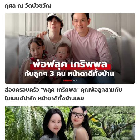
กุศล ณ วัดบัวขวัญ
ส่องครอบครัว "ฟลุค เกริกพล" คุณพ่อลูกสามกับ
โมเมนต์น่ารัก หน้าตาดีทั้งบ้านเลย