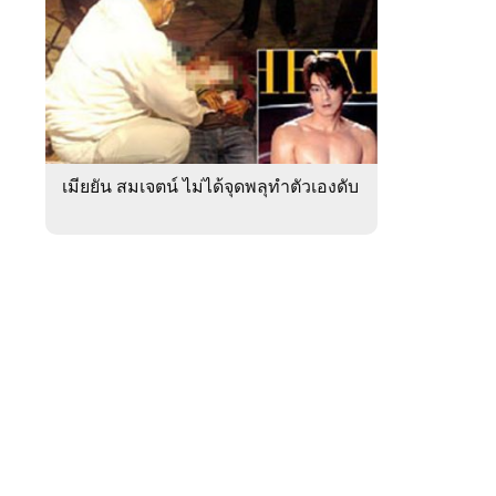
สัปดาห์
ของ
หมวด
ภูมิภาค
 WeTV
เมียยัน สมเจตน์ ไม่ได้จุดพลุทำตัวเองดับ
ติดต่อโฆษณา
tencentthbd
sales@tencent.co.th
รา
ร้องเรียนเนื้อหาไม่เหมาะสม
แนะนำติชม แจ้งปัญหาการใช้งาน