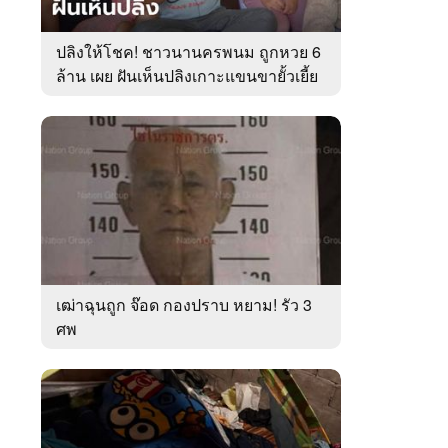
ปลิงให้โชค! ชาวนานครพนม ถูกหวย 6
ล้าน เผย ฝันเห็นปลิงเกาะแขนขายั้วเยี้ย
เฒ่าฉุนถูก จ๊อด กองปราบ หยาม! รัว 3
ศพ