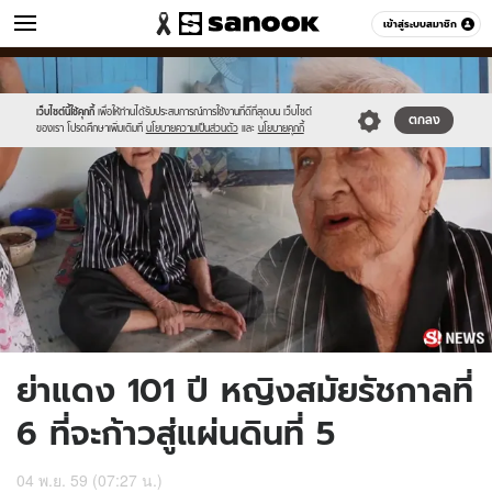
ข่าว
เข้าสู่ระบบสมาชิก
หมวดอื่นๆ
//s.isanook.com/ns/0/ud/419/2095746/news04.jpg
Sanook
//s.isanook.com/sr/0/images/logo-
600
60
new-
sanook.png
เว็บไซต์นี้ใช้คุกกี้
เพื่อให้ท่านได้รับประสบการณ์การใช้งานที่ดีที่สุดบน เว็บไซต์
ตกลง
ของเรา โปรดศึกษาเพิ่มเติมที่
นโยบายความเป็นส่วนตัว
และ
นโยบายคุกกี้
ย่าแดง 101 ปี หญิงสมัยรัชกาลที่
6 ที่จะก้าวสู่แผ่นดินที่ 5
04 พ.ย. 59 (07:27 น.)