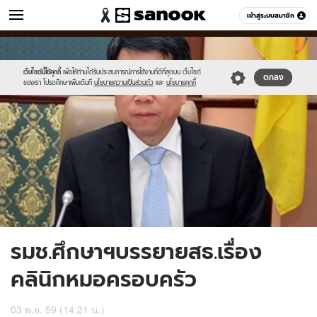
ข่าว
เข้าสู่ระบบสมาชิก
หมวดอื่นๆ
//s.isanook.com/ns/0/ud/419/2095330/741003-
Sanook
//s.isanook.com/sr/0/images/logo-
600
60
01.jpg
new-
sanook.png
เว็บไซต์นี้ใช้คุกกี้
เพื่อให้ท่านได้รับประสบการณ์การใช้งานที่ดีที่สุดบน เว็บไซต์
ตกลง
ของเรา โปรดศึกษาเพิ่มเติมที่
นโยบายความเป็นส่วนตัว
และ
นโยบายคุกกี้
รมช.ศึกษาฯบรรยายสธ.เรื่อง
คลินิกหมอครอบครัว
03 พ.ย. 59 (14:21 น.)