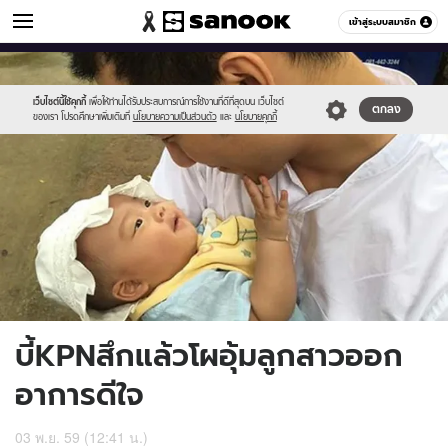
ข่าวบันเทิง
เข้าสู่ระบบสมาชิก
หมวดอื่นๆ
//s.isanook.com/ns/0/ud/419/2095238/740965-
Sanook
//s.isanook.com/sr/0/images/logo-
600
60
01.jpg
new-
sanook.png
เว็บไซต์นี้ใช้คุกกี้
เพื่อให้ท่านได้รับประสบการณ์การใช้งานที่ดีที่สุดบน เว็บไซต์
ตกลง
ของเรา โปรดศึกษาเพิ่มเติมที่
นโยบายความเป็นส่วนตัว
และ
นโยบายคุกกี้
บี้KPNสึกแล้วโผอุ้มลูกสาวออก
อาการดีใจ
03 พ.ย. 59 (12:41 น.)