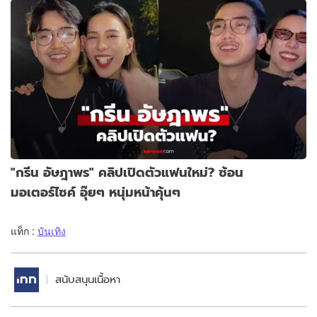
"กรีน อัษฎาพร" คลิปเปิดตัวแฟนใหม่? ซ้อน
มอเตอร์ไซค์ อุ๊ยๆ หนุ่มหน้าคุ้นๆ
แท็ก :
บันเทิง
สนับสนุนเนื้อหา