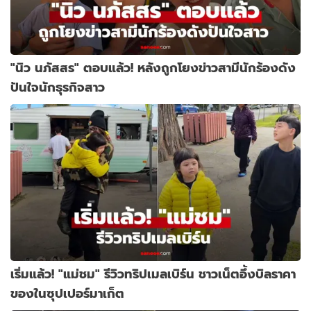
"นิว นภัสสร" ตอบแล้ว! หลังถูกโยงข่าวสามีนักร้องดัง
ปันใจนักธุรกิจสาว
เริ่มแล้ว! "แม่ชม" รีวิวทริปเมลเบิร์น ชาวเน็ตอึ้งบิลราคา
ของในซุปเปอร์มาเก็ต