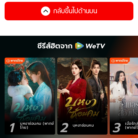
กลับขึ้นไปด้านบน
ซีรีส์ฮิตจาก
1
2
3
บุหงาซ่อนคม (พากย์
เมื่อรั
บุหงาซ่อนคม
ไทย)
(พากย์