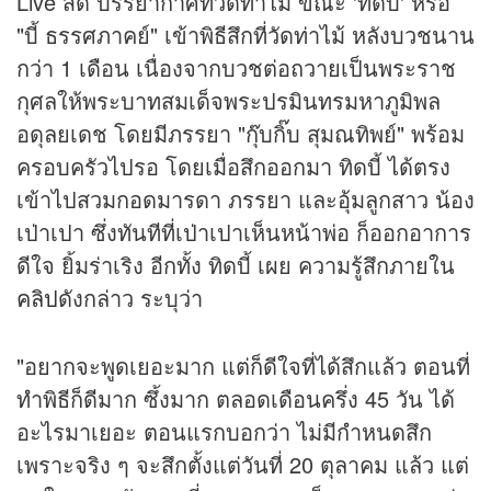
Live สด บรรยากาศที่วัดท่าไม้ ขณะ 'ทิดบี้' หรือ
"บี้ ธรรศภาคย์" เข้าพิธีสึกที่วัดท่าไม้ หลังบวชนาน
กว่า 1 เดือน เนื่องจากบวชต่อถวายเป็นพระราช
กุศลให้พระบาทสมเด็จพระปรมินทรมหาภูมิพล
อดุลยเดช โดยมีภรรยา "กุ๊บกิ๊บ สุมณทิพย์" พร้อม
ครอบครัวไปรอ โดยเมื่อสึกออกมา ทิดบี้ ได้ตรง
เข้าไปสวมกอดมารดา ภรรยา และอุ้มลูกสาว น้อง
เป่าเปา ซึ่งทันทีที่เป่าเปาเห็นหน้าพ่อ ก็ออกอาการ
ดีใจ ยิ้มร่าเริง อีกทั้ง ทิดบี้ เผย ความรู้สึกภายใน
คลิป
ดังกล่าว ระบุว่า
"อยากจะพูดเยอะมาก แต่ก็ดีใจที่ได้สึกแล้ว ตอนที่
ทำพิธีก็ดีมาก ซึ้งมาก ตลอดเดือนครึ่ง 45 วัน ได้
อะไรมาเยอะ ตอนแรกบอกว่า ไม่มีกำหนดสึก
เพราะจริง ๆ จะสึกตั้งแต่วันที่ 20 ตุลาคม แล้ว แต่