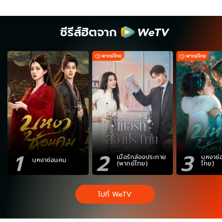
ซีรีส์ฮิตจาก
1
2
3
เมื่อรักส่องประกาย
บุหงาซ
บุหงาซ่อนคม
(พากย์ไทย)
ไทย)
ไปที่ WeTV