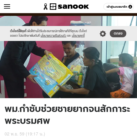
ข่าว
เข้าสู่ระบบสมาชิก
หมวดอื่นๆ
//s.isanook.com/ns/0/ud/418/2094890/740839-
Sanook
//s.isanook.com/sr/0/images/logo-
600
60
01.jpg
new-
sanook.png
เว็บไซต์นี้ใช้คุกกี้
เพื่อให้ท่านได้รับประสบการณ์การใช้งานที่ดีที่สุดบน เว็บไซต์
ตกลง
ของเรา โปรดศึกษาเพิ่มเติมที่
นโยบายความเป็นส่วนตัว
และ
นโยบายคุกกี้
พม.กำชับช่วยชายยากจนสักการะ
พระบรมศพ
02 พ.ย. 59 (19:17 น.)