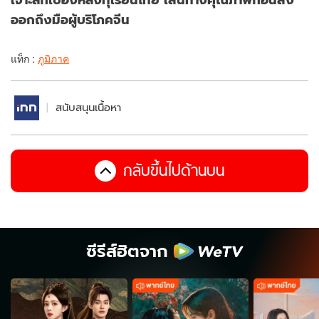
ออกถึงมือผู้บริโภคจีน
แท็ก :
ภูมิภาค
สนับสนุนเนื้อหา
กลับขึ้นไปด้านบน
ซีรีส์ฮิตจาก