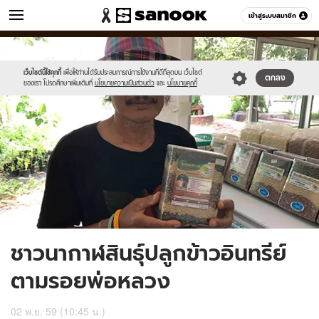
ข่าว
เข้าสู่ระบบสมาชิก
หมวดอื่นๆ
//s.isanook.com/ns/0/ud/418/2094534/740687-
Sanook
//s.isanook.com/sr/0/images/logo-
600
60
01.jpg
new-
sanook.png
เว็บไซต์นี้ใช้คุกกี้
เพื่อให้ท่านได้รับประสบการณ์การใช้งานที่ดีที่สุดบน เว็บไซต์
ตกลง
ของเรา โปรดศึกษาเพิ่มเติมที่
นโยบายความเป็นส่วนตัว
และ
นโยบายคุกกี้
ชาวนากาฬสินธุ์ปลูกข้าวอินทรีย์
ตามรอยพ่อหลวง
02 พ.ย. 59 (10:45 น.)