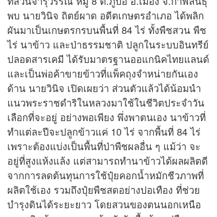
ที่สวนจารุวรรณ หมู่ 8 ต.ภูปอ อ.เมือง จ.กาฬสินธุ์
พบ นายวินิจ ถิตย์ผาด อดีตเกษตรอำเภอ ได้พลิก
ผันมาเป็นเกษตรกรบนพื้นที่ 84 ไร่ ทั้งพืชสวน พืช
ไร่ นาข้าว และป่าธรรมชาติ ปลูกในระบบอินทรีย์
ปลอดสารเคมี ได้รับมาตรฐานออแกนิคไทยแลนด์
และเป็นพ่อค้าขายข้าวที่แพ็คถุงจำหน่ายกันเอง
ด้าน นายวินิจ เปิดเผยว่า ส่วนตัวแล้วได้น้อมนำ
แนวพระราชดำริในหลวงมาใช้ในชีวิตประจำวัน
เลือกที่จะอยู่ อย่างพอเพียง พึ่งพาตนเอง นาข้าวที่
ทำแต่ละปีจะปลูกข้าวแค่ 10 ไร่ จากพื้นที่ 84 ไร่
เพราะต้องแบ่งเป็นพื้นที่ป่าพืชผลอื่น ๆ แม้ว่า จะ
อยู่ที่สูงแห้งแล้ง แต่สามารถทำนาข้าวได้ผลผลิตดี
จากการลดต้นทุนการใช้ปุ๋ยคอกน้ำหมักชีวภาพที่
ผลิตใช้เอง รวมถึงปุ๋ยพืชสดอย่างปอเทือง ที่ช่วย
บำรุงดินได้ระยะยาว โดยสวนของตนนอกเหนือ