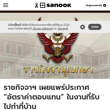
ข่าว
เข้าสู่ระบบสมาชิก
หมวดอื่นๆ
//s.isanook.com/ns/0/ud/418/2094370/news14.jpg
Sanook
//s.isanook.com/sr/0/images/logo-
600
60
new-
sanook.png
เว็บไซต์นี้ใช้คุกกี้
เพื่อให้ท่านได้รับประสบการณ์การใช้งานที่ดีที่สุดบน เว็บไซต์
ตกลง
ของเรา โปรดศึกษาเพิ่มเติมที่
นโยบายความเป็นส่วนตัว
และ
นโยบายคุกกี้
ราชกิจจาฯ เผยแพร่ประกาศ
“อัตราค่าตอบแทน” ในงานที่รับ
ไปทำที่บ้าน