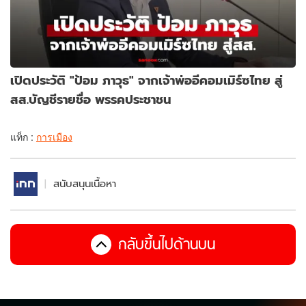
เปิดประวัติ "ป้อม ภาวุธ" จากเจ้าพ่ออีคอมเมิร์ซไทย สู่
สส.บัญชีรายชื่อ พรรคประชาชน
แท็ก :
การเมือง
สนับสนุนเนื้อหา
กลับขึ้นไปด้านบน