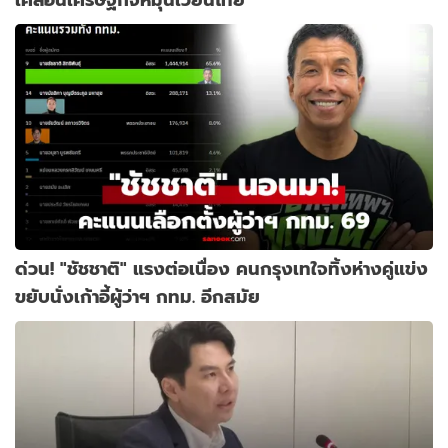
ด่วน! "ชัชชาติ" แรงต่อเนื่อง คนกรุงเทใจทิ้งห่างคู่แข่ง
ขยับนั่งเก้าอี้ผู้ว่าฯ กทม. อีกสมัย