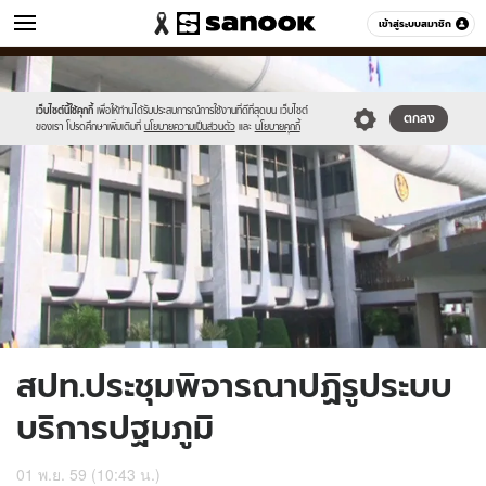
ข่าว
เข้าสู่ระบบสมาชิก
หมวดอื่นๆ
//s.isanook.com/ns/0/ud/418/2093890/740438-
Sanook
//s.isanook.com/sr/0/images/logo-
600
60
01.jpg
new-
sanook.png
เว็บไซต์นี้ใช้คุกกี้
เพื่อให้ท่านได้รับประสบการณ์การใช้งานที่ดีที่สุดบน เว็บไซต์
ตกลง
ของเรา โปรดศึกษาเพิ่มเติมที่
นโยบายความเป็นส่วนตัว
และ
นโยบายคุกกี้
สปท.ประชุมพิจารณาปฏิรูประบบ
บริการปฐมภูมิ
01 พ.ย. 59 (10:43 น.)