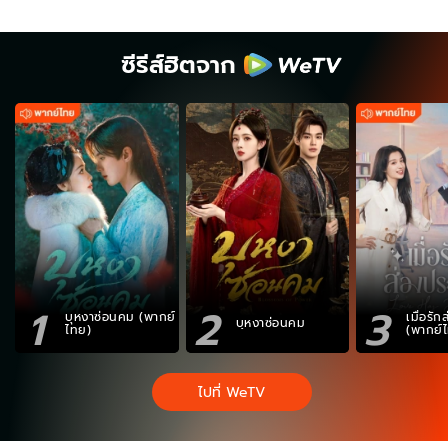
ซีรีส์ฮิตจาก
1
2
3
บุหงาซ่อนคม (พากย์
เมื่อรั
บุหงาซ่อนคม
ไทย)
(พากย์
ไปที่ WeTV