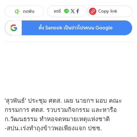
Copy link
แชร์
กดฟัง
ตั้ง Sanook เป็นข่าวโปรดบน Google
'สุวพันธ์' ประชุม ศตส. เผย นายกฯ มอบ คณะ
กรรมการ ศตส. รวบรวมกิจกรรม และหารือ
ก.วัฒนธรรม ทำหอจดหมายเหตุแห่งชาติ
-สปน.เร่งทำถุงข้าวพอเพียงแจก ปชช.