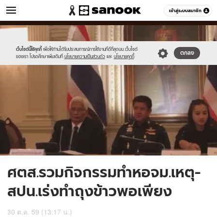
ข่าว
เข้าสู่ระบบสมาชิก
หมวดอื่นๆ
//s.isanook.com/ns/0/ud/418/2092846/740020-
Sanook
//s.isanook.com/sr/0/images/logo-
600
60
01.jpg
new-
sanook.png
เว็บไซต์นี้ใช้คุกกี้
เพื่อให้ท่านได้รับประสบการณ์การใช้งานที่ดีที่สุดบน เว็บไซต์
ตกลง
ของเรา โปรดศึกษาเพิ่มเติมที่
นโยบายความเป็นส่วนตัว
และ
นโยบายคุกกี้
ศตส.รวมกิจกรรมทำหอจม.เหตุ-
สปน.เร่งทำถุงข้าวพอเพียง
30 ต.ค. 59 (13:17 น.)