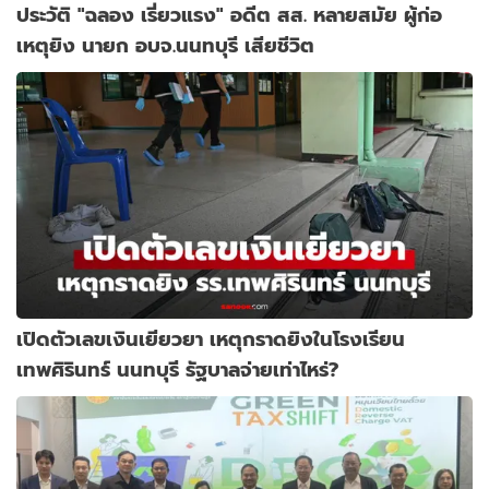
ประวัติ "ฉลอง เรี่ยวแรง" อดีต สส. หลายสมัย ผู้ก่อ
เหตุยิง นายก อบจ.นนทบุรี เสียชีวิต
เปิดตัวเลขเงินเยียวยา เหตุกราดยิงในโรงเรียน
เทพศิรินทร์ นนทบุรี รัฐบาลจ่ายเท่าไหร่?