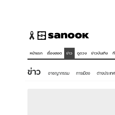
หน้าแรก
เรื่องฮอต
ข่าว
ดูดวง
ข่าวบันเทิง
ก
ข่าว
ข่าว
ดูดวง - 
อาชญากรรม
การเมือง
ต่างประเทศ
เรื่องฮอต
ดูดวง
ข่าว
หวยไทย
ข่าวบันเทิง
สถิติหวยไท
ข่าวกีฬา
หวยลาว
ข่าวเศรษฐกิจ