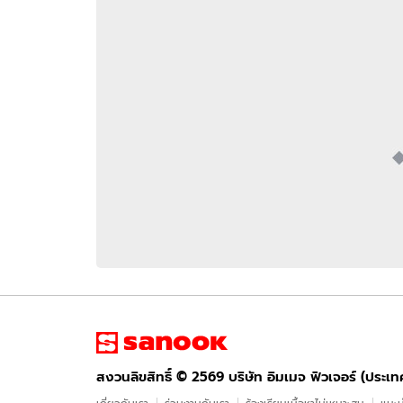
อัปเดตจีน
เช็กข่าวชัวร์
ติดตามสนุกโซเชี
ดาวน์โหลดสนุกแอปฟรี
สงวนลิขสิทธิ์ ©
2569
บริษัท อิมเมจ ฟิวเจอร์ (ประเทศไทย) จำกัด
สงวนลิขสิทธิ์ ©
2569
บริษัท อิมเมจ ฟิวเจอร์ (ประเ