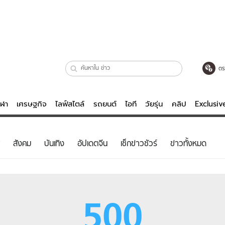
ตร
ีฬา
เศรษฐกิจ
ไลฟ์สไตล์
รถยนต์
ไอที
วัยรุ่น
คลิป
Exclusi
ตรวจหวย
ไลฟ์สไตล์
บันเทิงค
สังคม
บันเทิง
อัปเดตจีน
เช็กข่าวชัวร์
ข่าวทั้งหมด
ผู้หญิง
หนัง-ละคร
ผู้ชาย
เพลง
ย
วัยรุ่น
เกมส์
500
ไอที
คลิป
รถยนต์
พอดแคสต์