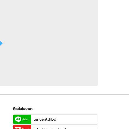
 WeTV
ติดต่อโฆษณา
tencentthbd
sales@tencent.co.th
รา
ร้องเรียนเนื้อหาไม่เหมาะสม
แนะนำติชม แจ้งปัญหาการใช้งาน
ติดต่อโฆษณา
tencentthbd
Add