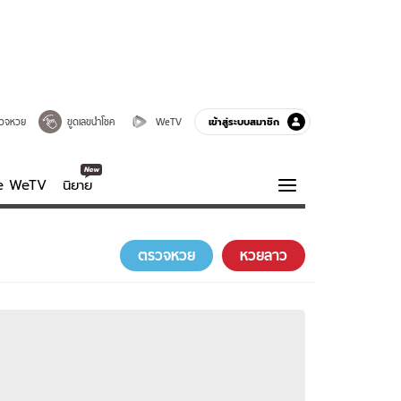
เข้าสู่ระบบสมาชิก
วจหวย
ขูดเลขนำโชค
WeTV
ve WeTV
นิยาย
รบรส
ความรู้รอบตัว
ตรวจหวย
หวยลาว
ฮาวทู
กูรู-รอบรู้