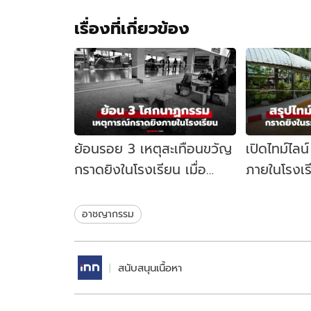
เรื่องที่เกี่ยวข้อง
ย้อนรอย 3 เหตุสะเทือนขวัญ
เปิดไทม์ไลน
กราดยิงในโรงเรียน เมื่อ
ภายในโรงเร
สถานศึกษาไม่ใช่พื้นที่
นนทบุรี เกิด
ปลอดภัย
อาชญากรรม
สนับสนุนเนื้อหา