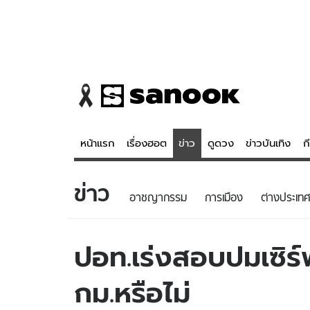
หน้าแรก
เรื่องฮอต
ข่าว
ดูดวง
ข่าวบันเทิง
ก
ข่าว
ข่าว
ดูดวง - 
อาชญากรรม
การเมือง
ต่างประเทศ
เรื่องฮอต
ดูดวง
ข่าว
หวยไทย
ปอท.เร่งสอบปมเซิร
ข่าวบันเทิง
สถิติหวยไท
กม.หรือไม่
ข่าวกีฬา
หวยลาว
ข่าวเศรษฐกิจ