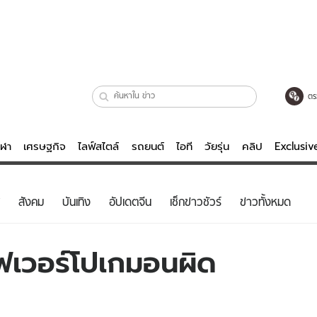
ตร
ีฬา
เศรษฐกิจ
ไลฟ์สไตล์
รถยนต์
ไอที
วัยรุ่น
คลิป
Exclusi
ตรวจหวย
ไลฟ์สไตล์
บันเทิงค
สังคม
บันเทิง
อัปเดตจีน
เช็กข่าวชัวร์
ข่าวทั้งหมด
ผู้หญิง
หนัง-ละคร
ผู้ชาย
เพลง
์ฟเวอร์โปเกมอนผิด
ย
วัยรุ่น
เกมส์
ไอที
คลิป
รถยนต์
พอดแคสต์