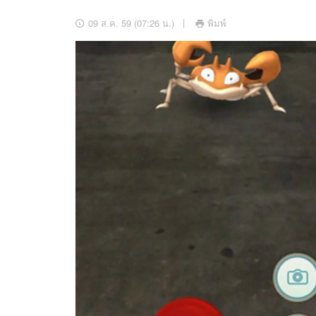
อัปเดตจีน
09 ส.ค. 59 (07:26 น.)
พิมพ์
เช็กข่าวชัวร์
ติดตามสนุกโซเชี
ดาวน์โหลดสนุกแอปฟรี
สงวนลิขสิทธิ์ ©
2569
บริษัท อิมเมจ ฟิวเจอร์ (ประเทศไทย) จำกัด