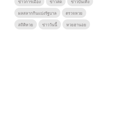
ข่าวการเมือง
ข่าวสด
ข่าวบันเทิง
ผลสลากกินแบ่งรัฐบาล
ตรวจหวย
สถิติหวย
ข่าววันนี้
หวยฮานอย