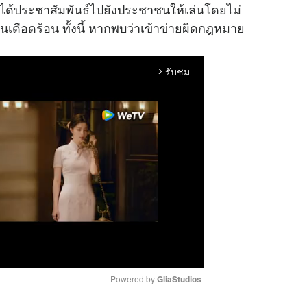
่งได้ประชาสัมพันธ์ไปยังประชาชนให้เล่นโดยไม่
อื่นเดือดร้อน ทั้งนี้ หากพบว่าเข้าข่ายผิดกฎหมาย
รับชม
arrow_forward_ios
Powered by 
GliaStudios