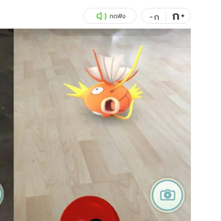
ก
สุขภาพ
+
ดูทีวี
-
ก
กดฟัง
เที่ยว-กิน
WeTV
Tasteful Thailand
Exclusive
Sanook Choice
นิยาย
ยลได้ที่
ร่วมงานกับเ