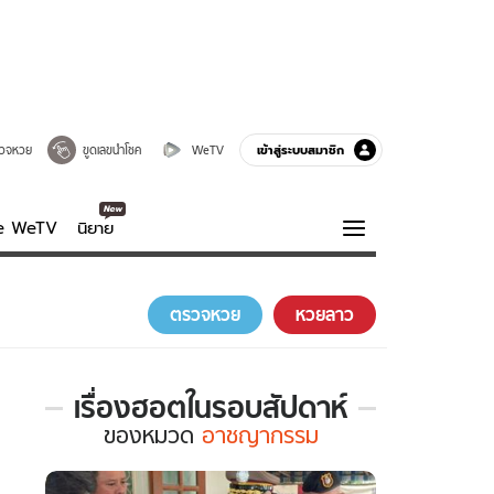
เข้าสู่ระบบสมาชิก
วจหวย
ขูดเลขนำโชค
WeTV
ve WeTV
นิยาย
รบรส
ความรู้รอบตัว
ตรวจหวย
หวยลาว
ฮาวทู
กูรู-รอบรู้
เรื่องฮอตในรอบสัปดาห์
เรื่อง
ของ
หมวด
อาชญากรรม
ฮอต
ใน
รอบ