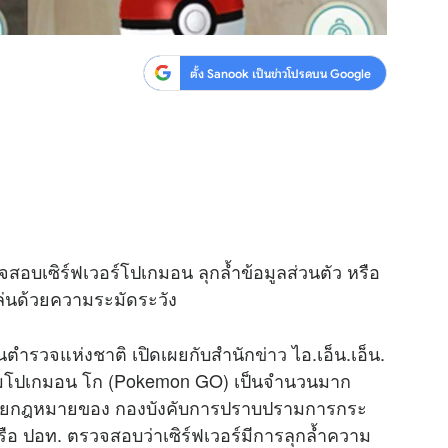
ตั้ง Sanook เป็นข่าวโปรดบน Google
จสอบเซิร์ฟเวอร์โปเกมอน ลุกล้ำข้อมูลส่วนตัว หรือ
ล่นด้วยความระมัดระวัง
นตำรวจแห่งชาติ เปิดเผยกับสำนัก
ข่าว
ไอ.เอ็น.เอ็น.
กมโปเกมอน โก (Pokemon GO) เป็นจำนวนมาก
ฝ่ายกฎหมายของ กองบังคับการปราบปรามการกระ
อ ปอท. ตรวจสอบว่าเซิร์ฟเวอร์มีการลุกล้ำความ