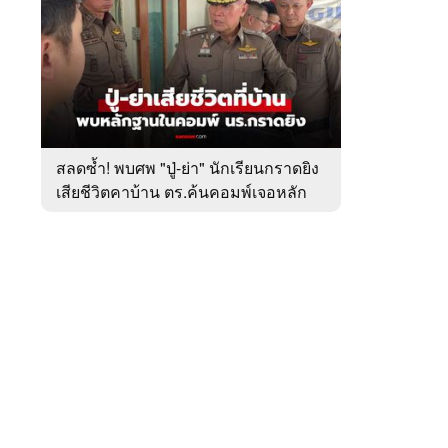
สัปดาห์
ของ
หมวด
อาชญากรรม
 WeTV
สลดซ้ำ! พบศพ "ปู่-ย่า" นักเรียนกราดยิง
เสียชีวิตคาบ้าน ตร.ค้นคอมพ์เจอหลัก
ติดต่อโฆษณา
ฐานสำคัญ
tencentthbd
sales@tencent.co.th
รา
ร้องเรียนเนื้อหาไม่เหมาะสม
แนะนำติชม แจ้งปัญหาการใช้งาน