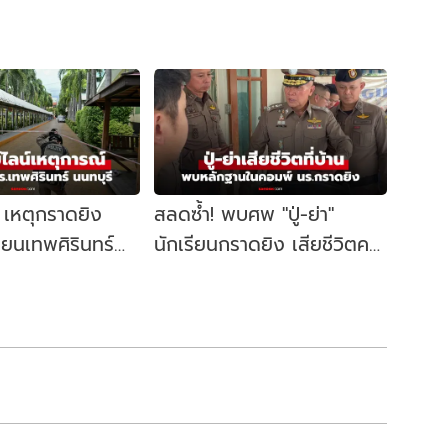
์ เหตุกราดยิง
สลดซ้ำ! พบศพ "ปู่-ย่า"
ียนเทพศิรินทร์
นักเรียนกราดยิง เสียชีวิตคา
อะไรขึ้นบ้าง?
บ้าน ตร.ค้นคอมพ์เจอหลัก
ฐานสำคัญ