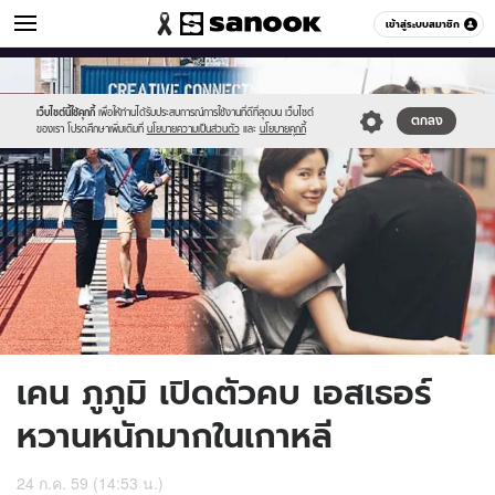
ข่าวบันเทิง
เข้าสู่ระบบสมาชิก
หมวดอื่นๆ
//s.isanook.com/ns/0/ud/407/2035587/2.jpg
Sanook
//s.isanook.com/sr/0/images/logo-
600
60
new-
sanook.png
เว็บไซต์นี้ใช้คุกกี้
เพื่อให้ท่านได้รับประสบการณ์การใช้งานที่ดีที่สุดบน เว็บไซต์
ตกลง
ของเรา โปรดศึกษาเพิ่มเติมที่
นโยบายความเป็นส่วนตัว
และ
นโยบายคุกกี้
เคน ภูภูมิ เปิดตัวคบ เอสเธอร์
หวานหนักมากในเกาหลี
24 ก.ค. 59 (14:53 น.)