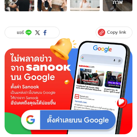
ภาพ
ภาพ
ของ
เคน
ภู
ภูมิ
Copy link
แชร์
เปิด
ตัว
คบ
เอ
ส
เธอ
ร์
หวาน
หนัก
มาก
ใน
เกาหลี