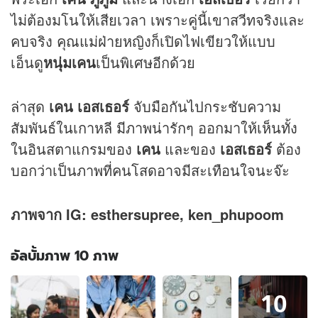
ไม่ต้องมโนให้เสียเวลา เพราะคู่นี้เขาสวีทจริงและ
คบจริง คุณแม่ฝ่ายหญิงก็เปิดไฟเขียวให้แบบ
เอ็นดู
หนุ่มเคน
เป็นพิเศษอีกด้วย
ล่าสุด
เคน เอสเธอร์
จับมือกันไปกระชับความ
สัมพันธ์ในเกาหลี มีภาพน่ารักๆ ออกมาให้เห็นทั้ง
ในอินสตาแกรมของ
เคน
และของ
เอสเธอร์
ต้อง
บอกว่าเป็นภาพที่คนโสดอาจมีสะเทือนใจนะจ๊ะ
ภาพจาก IG: esthersupree, ken_phupoom
อัลบั้มภาพ 10 ภาพ
อัลบั้ม
10
ภาพ
10