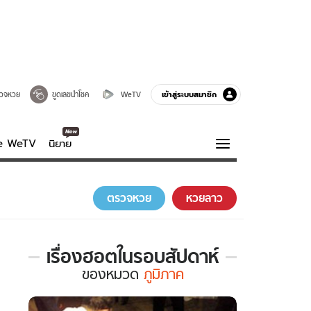
เข้าสู่ระบบสมาชิก
วจหวย
ขูดเลขนำโชค
WeTV
ve WeTV
นิยาย
รบรส
ความรู้รอบตัว
ตรวจหวย
หวยลาว
ฮาวทู
กูรู-รอบรู้
เรื่องฮอตในรอบสัปดาห์
เรื่อง
ของ
หมวด
ภูมิภาค
ฮอต
ใน
รอบ