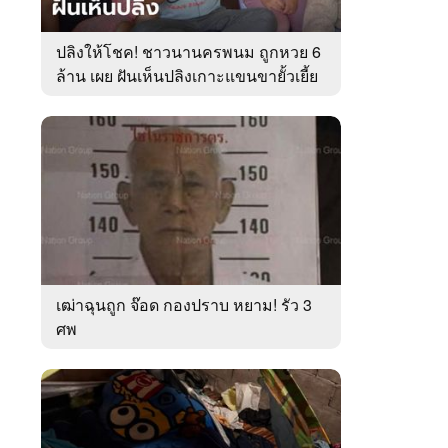
ปลิงให้โชค! ชาวนานครพนม ถูกหวย 6
ล้าน เผย ฝันเห็นปลิงเกาะแขนขายั้วเยี้ย
เฒ่าฉุนถูก จ๊อด กองปราบ หยาม! รัว 3
ศพ