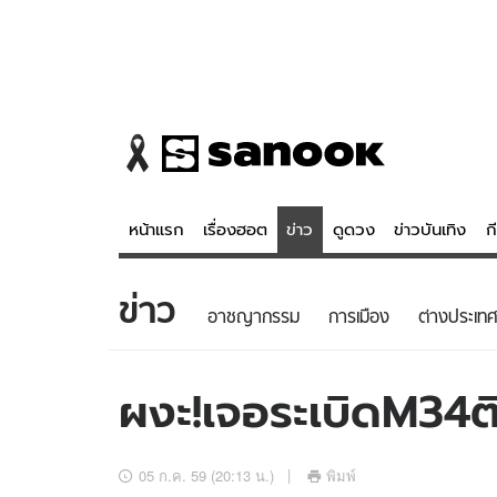
หน้าแรก
เรื่องฮอต
ข่าว
ดูดวง
ข่าวบันเทิง
ก
ข่าว
ข่าว
ดูดวง - 
อาชญากรรม
การเมือง
ต่างประเทศ
เรื่องฮอต
ดูดวง
ข่าว
หวยไทย
ผงะ!เจอระเบิดM34ต
ข่าวบันเทิง
สถิติหวยไท
ข่าวกีฬา
หวยลาว
05 ก.ค. 59 (20:13 น.)
พิมพ์
ข่าวเศรษฐกิจ