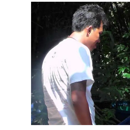
อัปเดตจีน
เช็กข่าวชัวร์
ติดตามสนุกโซเชี
ดาวน์โหลดสนุกแอปฟรี
สงวนลิขสิทธิ์ ©
2569
บริษัท อิมเมจ ฟิวเจอร์ (ประเทศไทย) จำกัด