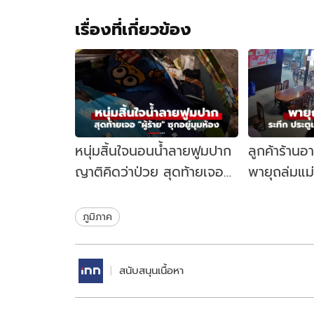
เรื่องที่เกี่ยวข้อง
หนุ่มสิ้นใจนอนน้ำลายฟูมปาก
ลูกค้าร้านอ
ญาติคิดว่าป่วย สุดท้ายเจอ
พายุถล่มแม
"ผู้ร้าย" ซุกอยู่มุมห้อง
เหล็กปลิวสะ
ภูมิภาค
สนับสนุนเนื้อหา