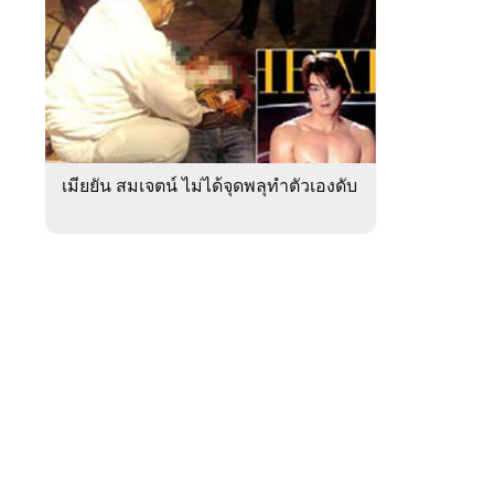
สัปดาห์
ของ
หมวด
ภูมิภาค
 WeTV
เมียยัน สมเจตน์ ไม่ได้จุดพลุทำตัวเองดับ
ติดต่อโฆษณา
tencentthbd
sales@tencent.co.th
รา
ร้องเรียนเนื้อหาไม่เหมาะสม
แนะนำติชม แจ้งปัญหาการใช้งาน