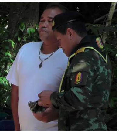
สุขภาพ
ดูทีวี
เที่ยว-กิน
WeTV
Tasteful Thailand
Exclusive
Sanook Choice
นิยาย
ยลได้ที่
ร่วมงานกับเ