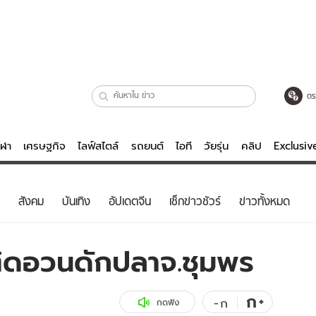
ตร
ีฬา
เศรษฐกิจ
ไลฟ์สไตล์
รถยนต์
ไอที
วัยรุ่น
คลิป
Exclusi
ตรวจหวย
ไลฟ์สไตล์
บันเทิงค
สังคม
บันเทิง
อัปเดตจีน
เช็กข่าวชัวร์
ข่าวทั้งหมด
ผู้หญิง
หนัง-ละคร
ผู้ชาย
เพลง
ิดอวนดักปลาจ.ชุมพร
ย
วัยรุ่น
เกมส์
ไอที
คลิป
ก
+
-
ก
กดฟัง
รถยนต์
พอดแคสต์