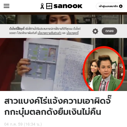
ข่าว
เข้าสู่ระบบสมาชิก
หมวดอื่นๆ
//s.isanook.com/ns/0/ud/404/2023846/710747-
Sanook
//s.isanook.com/sr/0/images/logo-
600
60
01.jpg
new-
sanook.png
เว็บไซต์นี้ใช้คุกกี้
เพื่อให้ท่านได้รับประสบการณ์การใช้งานที่ดีที่สุดบน เว็บไซต์
ตกลง
ของเรา โปรดศึกษาเพิ่มเติมที่
นโยบายความเป็นส่วนตัว
และ
นโยบายคุกกี้
สาวแบงค์โร่แจ้งความเอาผิดจั๊
กกะบุ๋มตลกดังยืมเงินไม่คืน
04 ก.ค. 59 (16:34 น.)