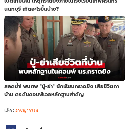
เปิดไทม์ไลน์ เหตุกราดยิงภายในโรงเรียนเทพศิรินทร์
นนทบุรี เกิดอะไรขึ้นบ้าง?
สลดซ้ำ! พบศพ "ปู่-ย่า" นักเรียนกราดยิง เสียชีวิตคา
บ้าน ตร.ค้นคอมพ์เจอหลักฐานสำคัญ
แท็ก :
อาชญากรรม