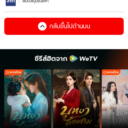
สนับสนุนเนื้อหา
กลับขึ้นไปด้านบน
ซีรีส์ฮิตจาก