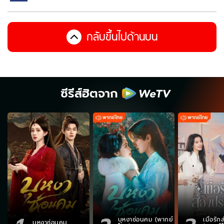
กลับขึ้นไปด้านบน
ซีรีส์ฮิตจาก
บุหงาซ่อนคม (พากย์
เมื่อรั
บุหงาซ่อนคม