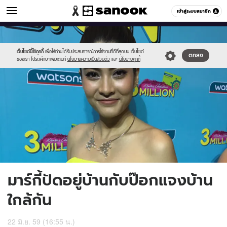
ข่าวบันเทิง
เข้าสู่ระบบสมาชิก
หมวดอื่นๆ
//s.isanook.com/ns/0/ud/403/2016718/707767-
Sanook
//s.isanook.com/sr/0/images/logo-
600
60
01.jpg
new-
sanook.png
เว็บไซต์นี้ใช้คุกกี้
เพื่อให้ท่านได้รับประสบการณ์การใช้งานที่ดีที่สุดบน เว็บไซต์
ตกลง
ของเรา โปรดศึกษาเพิ่มเติมที่
นโยบายความเป็นส่วนตัว
และ
นโยบายคุกกี้
มาร์กี้ปัดอยู่บ้านกับป๊อกแจงบ้าน
ใกล้กัน
22 มิ.ย. 59 (16:55 น.)