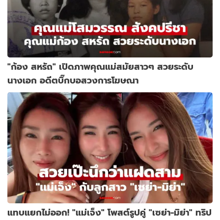
"ก้อง สหรัถ" เปิดภาพคุณแม่สมัยสาวๆ สวยระดับ
นางเอก อดีตบิ๊กบอสวงการโฆษณา
แทบแยกไม่ออก! "แม่เจ็ง" โพสต์รูปคู่ "เซย่า-มิย่า" ทริป