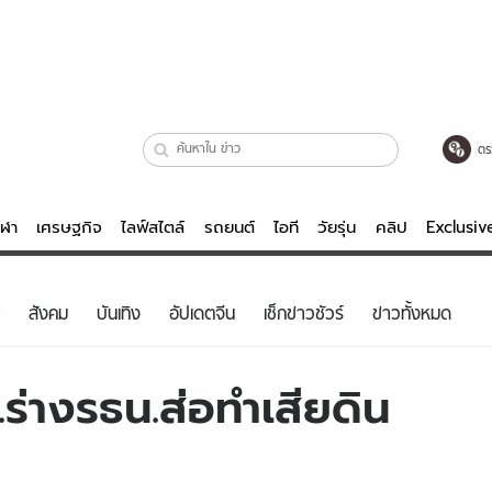
ตร
ีฬา
เศรษฐกิจ
ไลฟ์สไตล์
รถยนต์
ไอที
วัยรุ่น
คลิป
Exclusi
ตรวจหวย
ไลฟ์สไตล์
บันเทิงค
สังคม
บันเทิง
อัปเดตจีน
เช็กข่าวชัวร์
ข่าวทั้งหมด
ผู้หญิง
หนัง-ละคร
ผู้ชาย
เพลง
ร่างรธน.ส่อทำเสียดิน
ย
วัยรุ่น
เกมส์
ไอที
คลิป
รถยนต์
พอดแคสต์