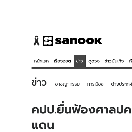
หน้าแรก
เรื่องฮอต
ข่าว
ดูดวง
ข่าวบันเทิง
ก
ข่าว
ข่าว
ดูดวง - 
อาชญากรรม
การเมือง
ต่างประเทศ
เรื่องฮอต
ดูดวง
ข่าว
หวยไทย
คปป.ยื่นฟ้องศาลปค.
ข่าวบันเทิง
สถิติหวยไท
แดน
ข่าวกีฬา
หวยลาว
ข่าวเศรษฐกิจ