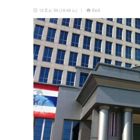
อัปเดตจีน
13 มิ.ย. 59 (19:49 น.)
พิมพ์
เช็กข่าวชัวร์
ติดตามสนุกโซเชี
ดาวน์โหลดสนุกแอปฟรี
สงวนลิขสิทธิ์ ©
2569
บริษัท อิมเมจ ฟิวเจอร์ (ประเทศไทย) จำกัด