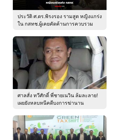
ประวัติ ศ.ดร.พิรงรอง รามสูต หญิงแกร่ง
ใน กสทช.ผู้เคยคัดค้านการควบรวม
ค่ายมือถือ
ศาลสั่ง ทวีศักดิ์ พี่ชายเนวิน ล้มละลาย!
เผยยังหลบหนีคดีบงการฆ่านาน
เกือบ10ปี