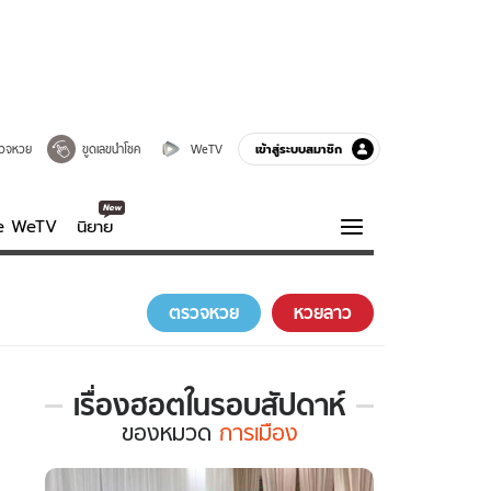
เข้าสู่ระบบสมาชิก
วจหวย
ขูดเลขนำโชค
WeTV
ve WeTV
นิยาย
รบรส
ความรู้รอบตัว
ตรวจหวย
หวยลาว
ฮาวทู
กูรู-รอบรู้
เรื่องฮอตในรอบสัปดาห์
เรื่อง
ของ
หมวด
การเมือง
ฮอต
ใน
รอบ