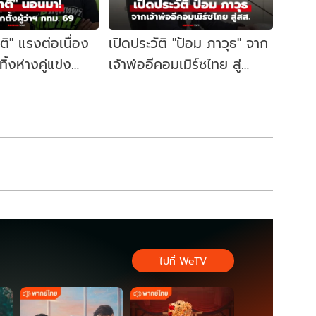
าติ" แรงต่อเนื่อง
เปิดประวัติ "ป้อม ภาวุธ" จาก
้งห่างคู่แข่ง
เจ้าพ่ออีคอมเมิร์ซไทย สู่
ี้ผู้ว่าฯ กทม. อีก
สส.บัญชีรายชื่อ พรรค
ประชาชน
ไปที่ WeTV