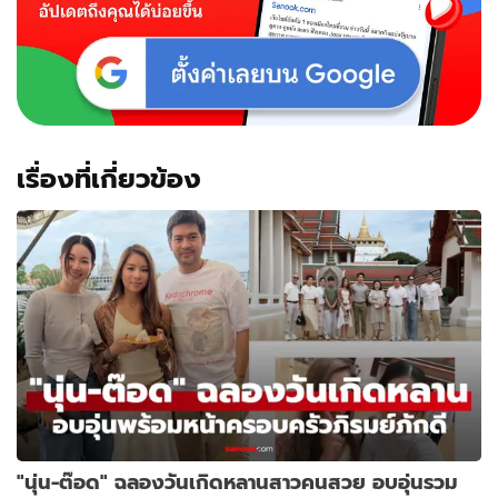
เรื่องที่เกี่ยวข้อง
"นุ่น-ต๊อด" ฉลองวันเกิดหลานสาวคนสวย อบอุ่นรวม