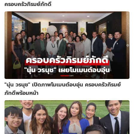
ครอบครัวภิรมย์ภักดี
"นุ่น วรนุช" เปิดภาพโมเมนต์อบอุ่น ครอบครัวภิรมย์
ภักดีพร้อมหน้า