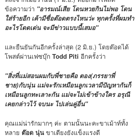
ข้อความว่า
"อารมณ์เสีย โดน
หวย
กินไม่พอ โดน
ใส่ร้ายอีก เค้ามีชื่อต๊อดตรงไหนว่ะ ทุกครั้งที่ผมทำ
อะไรโดดเด่น จะมี
ข่าว
แบบนี้เสมอ"
และยืนยันกันอีกครั้งล่าสุด (2 มิ.ย.) โดยต๊อดได้
โพสต์ผ่านเฟซบุ๊ก
Todd Piti
อีกครั้งว่า
"สิ่งที่แม่สอนผมกับพี่ชายคือ ตอง(ภรรยาพี่
ชาย)กับนุ่น แม่จะรักเหมือนลูกเวลามีปัญหากันก็
เหมือนลูกทะเลาะกัน แม่จะไม่เข้าข้างใคร อรุณี
เคยกล่าวไว้ จบนะ ไปเล่นคู่อื่น"
คุณแม่น่ารักมากๆ ค่ะ ตามนั้นนะคะขาเม้าท์ทั้ง
หลาย
ต๊อด นุ่น
ขาเตียงยังแข็งแรงดี