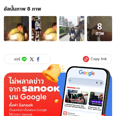
อัลบั้มภาพ 8 ภาพ
อัลบั้ม
8
ภาพ
8
ภาพ
ภาพ
ของ
แม่
ต๊อด
ปิติ
Copy link
แชร์
สอน
ลูกชาย
ดี
เวลา
ที่
ทะเลาะ
กับ
ภรรยา