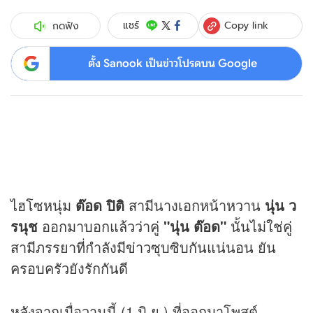
Copy link
แชร์
กดฟัง
ตั้ง Sanook เป็นข่าวโปรดบน Google
ไฮโซหนุ่ม
ต๊อด ปิติ
สามีนางเอกหน้าหวาน
นุ่น ว
รนุช
ออกมาบอกแล้วว่าคู่
"นุ่น ต๊อด"
นั้นไม่ใช่คู่
สามีภรรยาที่กำลังมี
ข่าว
ซุบซิบกันแน่นอน ยัน
ครอบครัวยังรักกันดี
หลังจากเมื่อวานนี้ (1 มิ.ย.) ที่ออกมาโพสต์