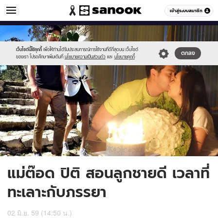
ข่าวบันเทิง
เข้าสู่ระบบสมาชิก
หมวดอื่นๆ
//s.isanook.com/ns/0/ud/401/2005298/7002.jpg
Sanook
//s.isanook.com/sr/0/images/logo-
600
60
new-
sanook.png
เว็บไซต์นี้ใช้คุกกี้
เพื่อให้ท่านได้รับประสบการณ์การใช้งานที่ดีที่สุดบน เว็บไซต์
ตกลง
ของเรา โปรดศึกษาเพิ่มเติมที่
นโยบายความเป็นส่วนตัว
และ
นโยบายคุกกี้
แม่ต๊อด ปิติ สอนลูกชายดี เวลาที่
ทะเลาะกับภรรยา
02 มิ.ย. 59 (14:50 น.)