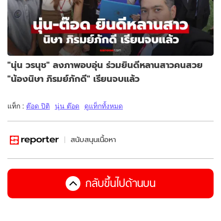
"นุ่น วรนุช" ลงภาพอบอุ่น ร่วมยินดีหลานสาวคนสวย
"น้องนิษา ภิรมย์ภักดี" เรียนจบแล้ว
แท็ก :
ต๊อด ปิติ
นุ่น ต๊อด
ดูแท็กทั้งหมด
สนับสนุนเนื้อหา
กลับขึ้นไปด้านบน