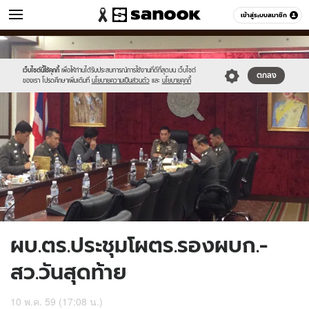
ข่าว
เข้าสู่ระบบสมาชิก
หมวดอื่นๆ
//s.isanook.com/ns/0/ud/398/1992958/697809-
Sanook
//s.isanook.com/sr/0/images/logo-
600
60
01.jpg
new-
sanook.png
เว็บไซต์นี้ใช้คุกกี้
เพื่อให้ท่านได้รับประสบการณ์การใช้งานที่ดีที่สุดบน เว็บไซต์
ตกลง
ของเรา โปรดศึกษาเพิ่มเติมที่
นโยบายความเป็นส่วนตัว
และ
นโยบายคุกกี้
ผบ.ตร.ประชุมโผตร.รองผบก.-
สว.วันสุดท้าย
10 พ.ค. 59 (17:08 น.)