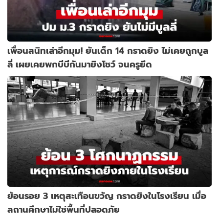
เพื่อนสนิทเล่าอีกมุม! ยันเด็ก 14 กราดยิง ไม่เคยถูกบูล
ลี่ เผยเคยพกบีบีกันมายิงโชว์ จนครูยึด
ย้อนรอย 3 เหตุสะเทือนขวัญ กราดยิงในโรงเรียน เมื่อ
สถานศึกษาไม่ใช่พื้นที่ปลอดภัย