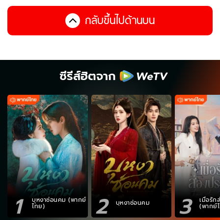
กลับขึ้นไปด้านบน
ซีรีส์ฮิตจาก
1
2
3
บุหงาซ่อนคม (พากย์
เมื่อรั
บุหงาซ่อนคม
ไทย)
(พากย์