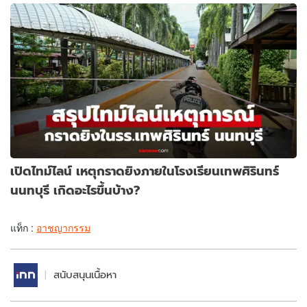
เปิดไทม์ไลน์ เหตุกราดยิงภายในโรงเรียนเทพศิรินทร์
นนทบุรี เกิดอะไรขึ้นบ้าง?
แท็ก :
อาชญากรรม
สนับสนุนเนื้อหา