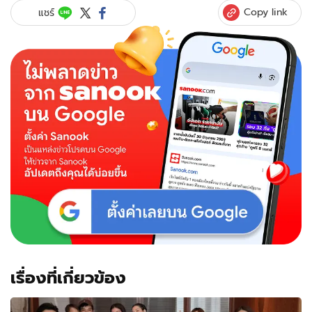
เม้าท์!
Copy link
แชร์
ฉีก
สัญญา
ผู้
จัดการ
ส่วน
ตัว
เพราะ
มี
ปัญหา
เรื่องที่เกี่ยวข้อง