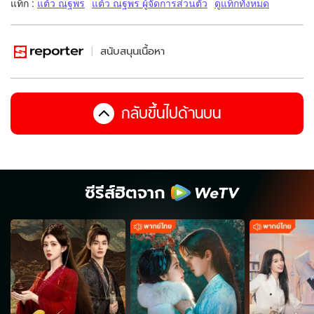
แท็ก :
แต้ว ณฐพร
แต้ว ณฐพร ผู้จัดการส่วนตัว
ดูแท็กทั้งหมด
สนับสนุนเนื้อหา
กลับขึ้นไปด้านบน
ซีรีส์ฮิตจาก