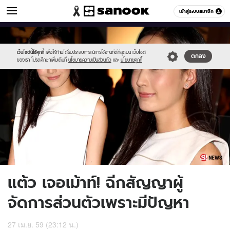
ข่าวบันเทิง
เข้าสู่ระบบสมาชิก
หมวดอื่นๆ
//s.isanook.com/ns/0/ud/397/1986879/teaw.jpg
Sanook
//s.isanook.com/sr/0/images/logo-
600
60
new-
sanook.png
เว็บไซต์นี้ใช้คุกกี้
เพื่อให้ท่านได้รับประสบการณ์การใช้งานที่ดีที่สุดบน เว็บไซต์
ตกลง
ของเรา โปรดศึกษาเพิ่มเติมที่
นโยบายความเป็นส่วนตัว
และ
นโยบายคุกกี้
แต้ว เจอเม้าท์! ฉีกสัญญาผู้
จัดการส่วนตัวเพราะมีปัญหา
27 เม.ย. 59 (23:12 น.)