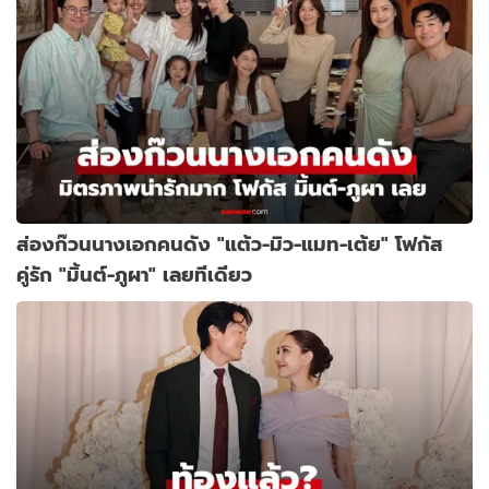
ส่องก๊วนนางเอกคนดัง "แต้ว-มิว-แมท-เต้ย" โฟกัส
คู่รัก "มิ้นต์-ภูผา" เลยทีเดียว