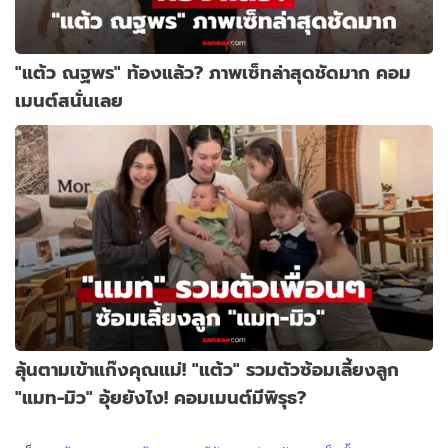
"แต้ว ณฐพร" ท้องแล้ว? ภาพเซ็ทล่าสุดชัดมาก คอม
เมนต์สนั่นเลย
ลุ้นตามเข้าแก๊งคุณแม่! "แต้ว" รวมตัวซ้อมเลี้ยงลูก
"แมท-มิว" อุ้ยยังไง! คอมเมนต์มีพิรุธ?