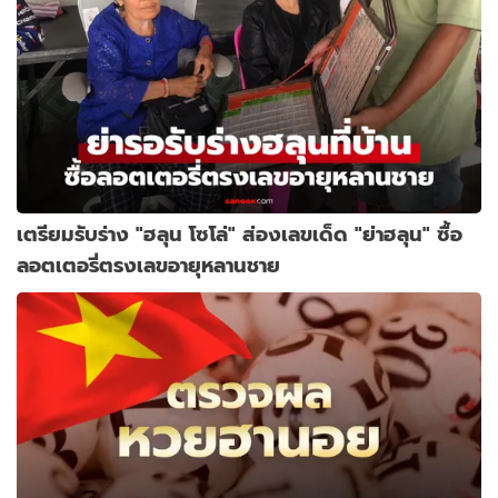
เตรียมรับร่าง "ฮลุน โซโล่" ส่องเลขเด็ด "ย่าฮลุน" ซื้อ
ลอตเตอรี่ตรงเลขอายุหลานชาย