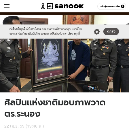
ข่าว
เข้าสู่ระบบสมาชิก
หมวดอื่นๆ
//s.isanook.com/ns/0/ud/396/1984218/694016-
Sanook
//s.isanook.com/sr/0/images/logo-
600
60
01.jpg
new-
sanook.png
เว็บไซต์นี้ใช้คุกกี้
เพื่อให้ท่านได้รับประสบการณ์การใช้งานที่ดีที่สุดบน เว็บไซต์
ตกลง
ของเรา โปรดศึกษาเพิ่มเติมที่
นโยบายความเป็นส่วนตัว
และ
นโยบายคุกกี้
ศิลปินแห่งชาติมอบภาพวาด
ตร.ระนอง
22 เม.ย. 59 (19:46 น.)