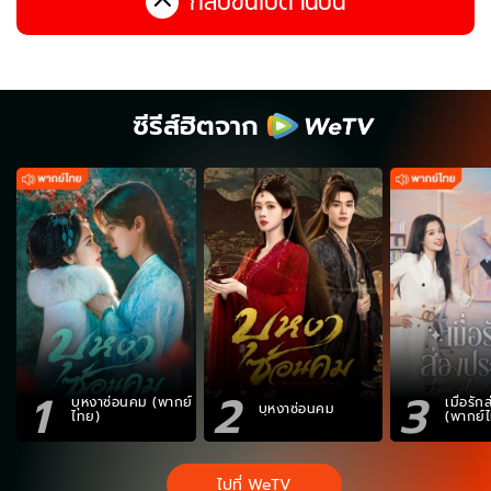
กลับขึ้นไปด้านบน
ซีรีส์ฮิตจาก
1
2
3
บุหงาซ่อนคม (พากย์
เมื่อรั
บุหงาซ่อนคม
ไทย)
(พากย์
ไปที่ WeTV