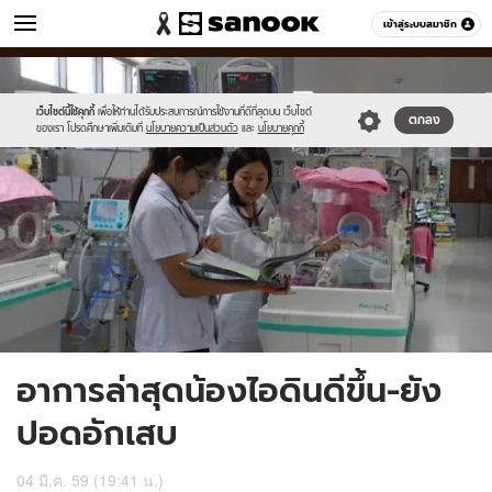
ข่าว
เข้าสู่ระบบสมาชิก
หมวดอื่นๆ
//s.isanook.com/ns/0/ud/391/1959666/683050-
Sanook
//s.isanook.com/sr/0/images/logo-
600
60
01.jpg
new-
sanook.png
เว็บไซต์นี้ใช้คุกกี้
เพื่อให้ท่านได้รับประสบการณ์การใช้งานที่ดีที่สุดบน เว็บไซต์
ตกลง
ของเรา โปรดศึกษาเพิ่มเติมที่
นโยบายความเป็นส่วนตัว
และ
นโยบายคุกกี้
อาการล่าสุดน้องไอดินดีขึ้น-ยัง
ปอดอักเสบ
04 มี.ค. 59 (19:41 น.)