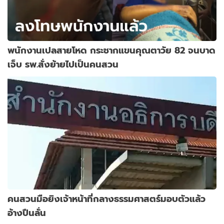
พนักงานเปลสายโหด กระชากแขนคุณตาวัย 82 จนบาด
เจ็บ รพ.สั่งย้ายไปเป็นคนสวน
คนสวนมือยิงเจ้าหน้าที่กลางธรรมศาสตร์มอบตัวแล้ว
อ้างปืนลั่น