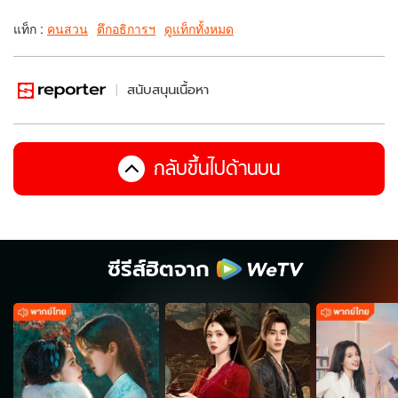
แท็ก :
คนสวน
ตึกอธิการฯ
ดูแท็กทั้งหมด
สนับสนุนเนื้อหา
กลับขึ้นไปด้านบน
ซีรีส์ฮิตจาก