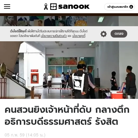
ข่าว
เข้าสู่ระบบสมาชิก
หมวดอื่นๆ
//s.isanook.com/ns/0/ud/388/1944166/9.jpg
Sanook
//s.isanook.com/sr/0/images/logo-
600
60
new-
sanook.png
เว็บไซต์นี้ใช้คุกกี้
เพื่อให้ท่านได้รับประสบการณ์การใช้งานที่ดีที่สุดบน เว็บไซต์
ตกลง
ของเรา โปรดศึกษาเพิ่มเติมที่
นโยบายความเป็นส่วนตัว
และ
นโยบายคุกกี้
คนสวนยิงเจ้าหน้าที่ดับ กลางตึก
อธิการบดีธรรมศาสตร์ รังสิต
05 ก.พ. 59 (14:05 น.)