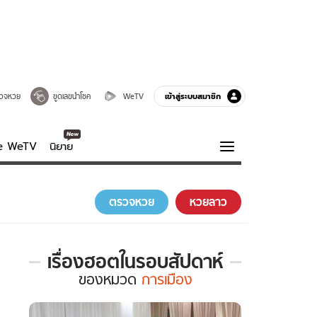
เข้าสู่ระบบสมาชิก
วจหวย
ขูดเลขนำโชค
WeTV
ve WeTV
นิยาย
รบรส
ความรู้รอบตัว
ตรวจหวย
หวยลาว
ฮาวทู
กูรู-รอบรู้
เรื่องฮอตในรอบสัปดาห์
เรื่อง
ของ
หมวด
การเมือง
ฮอต
ใน
รอบ