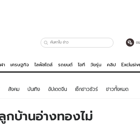
ตร
ีฬา
เศรษฐกิจ
ไลฟ์สไตล์
รถยนต์
ไอที
วัยรุ่น
คลิป
Exclusi
ตรวจหวย
ไลฟ์สไตล์
บันเทิงค
สังคม
บันเทิง
อัปเดตจีน
เช็กข่าวชัวร์
ข่าวทั้งหมด
ผู้หญิง
หนัง-ละคร
ผู้ชาย
เพลง
ลูกบ้านอ่างทองไม่
ย
วัยรุ่น
เกมส์
ไอที
คลิป
รถยนต์
พอดแคสต์