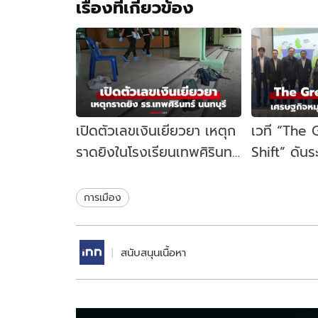
เรื่องที่เกี่ยวข้อง
เปิดตัวเลขเงินเยียวยา เหตุก
เวที “The
ราดยิงในโรงเรียนเทพศิรินทร์
Shift” ดัน
นนทบุรี รัฐบาลจ่ายเท่าไหร่?
เคลื่อนเศร
ไทย
การเมือง
สนับสนุนเนื้อหา