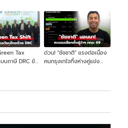
 Green Tax
ด่วน! "ชัชชาติ" แรงต่อเนื่อง
ระบบภาษี DRC ขับ
คนกรุงเทใจทิ้งห่างคู่แข่ง
ษฐกิจหมุนเวียน
ขยับนั่งเก้าอี้ผู้ว่าฯ กทม. อีก
สมัย