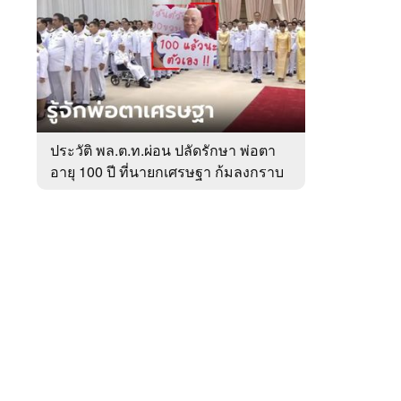
สัปดาห์
ของ
หมวด
การเมือง
 WeTV
ประวัติ พล.ต.ท.ผ่อน ปลัดรักษา พ่อตา
อายุ 100 ปี ที่นายกเศรษฐา ก้มลงกราบ
ติดต่อโฆษณา
ที่ตัก
tencentthbd
sales@tencent.co.th
รา
ร้องเรียนเนื้อหาไม่เหมาะสม
แนะนำติชม แจ้งปัญหาการใช้งาน