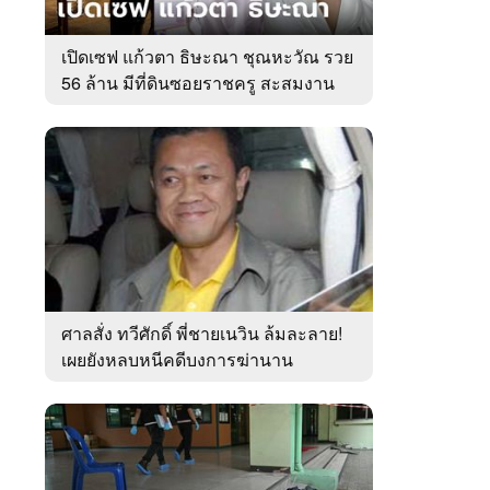
เปิดเซฟ แก้วตา ธิษะณา ชุณหะวัณ รวย
56 ล้าน มีที่ดินซอยราชครู สะสมงาน
ศิลป์
ศาลสั่ง ทวีศักดิ์ พี่ชายเนวิน ล้มละลาย!
เผยยังหลบหนีคดีบงการฆ่านาน
เกือบ10ปี