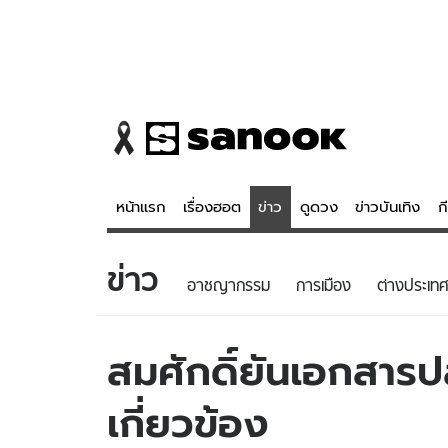
หน้าแรก
เรื่องฮอต
ข่าว
ดูดวง
ข่าวบันเทิง
ก
ข่าว
ข่าว
ดูดวง - 
อาชญากรรม
การเมือง
ต่างประเทศ
เรื่องฮอต
ดูดวง
ข่าว
หวยไทย
สมศักดิ์ยันเอกสารป
ข่าวบันเทิง
สถิติหวยไท
เกี่ยวข้อง
ข่าวกีฬา
หวยลาว
ข่าวเศรษฐกิจ