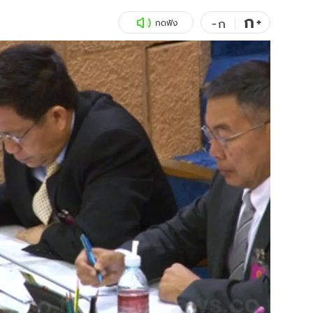
ก
สุขภาพ
+
ดูทีวี
-
ก
กดฟัง
เที่ยว-กิน
WeTV
Tasteful Thailand
Exclusive
Sanook Choice
นิยาย
ยลได้ที่
ร่วมงานกับเ