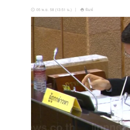
อัปเดตจีน
05 พ.ย. 58 (13:51 น.)
พิมพ์
เช็กข่าวชัวร์
ติดตามสนุกโซเชี
ดาวน์โหลดสนุกแอปฟรี
สงวนลิขสิทธิ์ ©
2569
บริษัท อิมเมจ ฟิวเจอร์ (ประเทศไทย) จำกัด