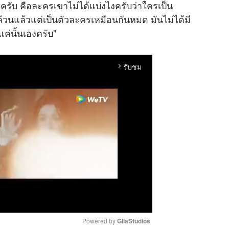
ดีครับ คือละครเขาไม่ได้แบ่งไงครับว่าใครเป็น
้วนแล้วแต่เป็นตัวละครเหมือนกันหมด มันไม่ได้มี
ค่นั้นเองครับ"
รับชม
arrow_forward_ios
Powered by 
GliaStudios