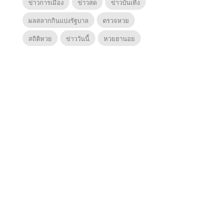
ข่าวการเมือง
ข่าวสด
ข่าวบันเทิง
ผลสลากกินแบ่งรัฐบาล
ตรวจหวย
สถิติหวย
ข่าววันนี้
หวยฮานอย