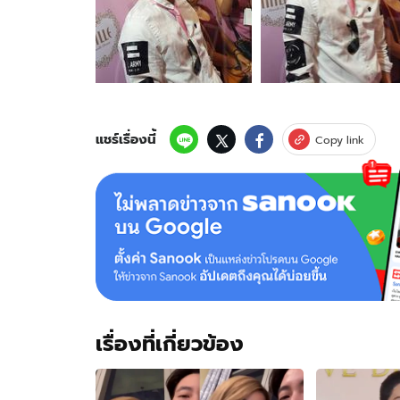
ของ
โต
โน่
เคลียร์
ดราม่า
สลับ
บท
พระเอก
แชร์เรื่องนี้
Copy link
คืน
ตำแหน่ง
ลูก
รัก
เรื่องที่เกี่ยวข้อง