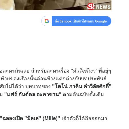
ตั้ง Sanook เป็นข่าวโปรดบน Google
อละครกันเลย สำหรับละครเรื่อง
ที่อยู่ๆ
"หัวใจมีเงา"
้ายของเรื่องนั้นค่อนข้างแตกต่างกับบทประพันธ์
สัยไม่ได้ว่า บทบาทของ
"โตโน่ ภาคิน คำวิลัยศักดิ์"
่ม
ตามต้นฉบับดั้งเดิม
"แฟร์ กันต์ดล อะคาซาน"
เจ้าตัวก็ได้ถือออกมา
"ฉลองเปิด "มิลเล่" (Mille)"