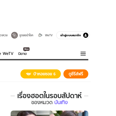
เข้าสู่ระบบสมาชิก
วจหวย
ขูดเลขนำโชค
WeTV
ve WeTV
นิยาย
รบรส
ความรู้รอบตัว
ป้าหอยซอย 6
ดูซีรีส์ฟรี
ฮาวทู
กูรู-รอบรู้
เรื่องฮอตในรอบสัปดาห์
เรื่อง
ของ
หมวด
บันเทิง
ฮอต
ใน
รอบ