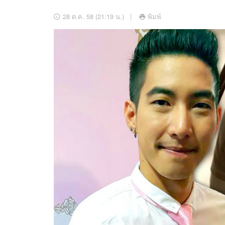
อัปเดตจีน
28 ต.ค. 58 (21:19 น.)
พิมพ์
เช็กข่าวชัวร์
ติดตามสนุกโซเชี
ดาวน์โหลดสนุกแอปฟรี
สงวนลิขสิทธิ์ ©
2569
บริษัท อิมเมจ ฟิวเจอร์ (ประเทศไทย) จำกัด