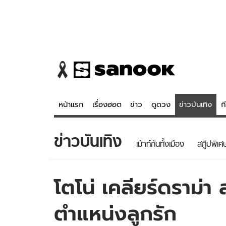
หน้าแรก
เรื่องฮอต
ข่าว
ดูดวง
ข่าวบันเทิง
ก
ข่าวบันเทิง
ข่าว
ดูดวง - 
เม้าท์กันทั้งเมือง
สกู๊ปพิเศ
เรื่องฮอต
ดูดวง
ข่าว
หวยไทย
โตโน่ เคลียร์ดราม่
ข่าวบันเทิง
สถิติหวยไท
ตำแหน่งลูกรัก
ข่าวกีฬา
หวยลาว
ข่าวเศรษฐกิจ