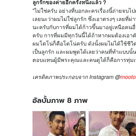
ลูกรักของค่ายอีกครั้งหนึ่งแล้ว ?
"ไม่ใช่ครับ อย่างที่บอกละครเรื่องนี้ถ่ายจบไป
เลยนะว่าผมไม่ใช่ลูกรัก ซึ่งเอาตรงๆ เลยที่ผ่
นะครับกับการที่ผมได้ก้าวขึ้นมาอยู่เหนือคนอื
ครับ การที่ผมมีทุกวันนี้ได้ถ้าหากผมต้องเอ
ผมโตโน่ก็คือโตโน่ครับ ดังนั้งผมไม่ได้ใช้ช
เป็นลูกรัก และผมพูดได้เลยว่าคนที่ทำแบบนั้
ตอบแทนผู้มีพระคุณและคนดูได้ก็คือการทุ่มเ
เครดิตภาพประกอบจาก Instagram @
mooto
อัลบั้มภาพ 8 ภาพ
อัลบั้ม
ภาพ
8
ภาพ