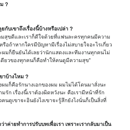
หม ?
M
u
t
ยกับเขาถึงเรื่องนี้บ้างหรือเปล่า ?
e
วามสุขดีและเราก็ดีใจด้วยที่แฟนละครทุกคนมีความ
หรือถ้าหากใครมีปัญหามีเรื่องไม่สบายใจอะไรเกี่ยว
ะผมก็ยืนยันได้เลยว่านักแสดงและทีมงานทุกคนไม่
เดียวของทุกคนก็คือทำให้คนดูมีความสุข"
เขาบ้างไหม ?
่ของผมก็คือรักนางเอกของผม ผมไม่ได้โดนมาสั่งนะ
รัก เรื่องนี้เราต้องผิดหวังนะ คือเรามีหน้าที่รัก
ดูเขาจะอินยังไงเขาจะรู้สึกยังไงนั่นก็เป็นสิ่งที่
กว่าค่ายทำการปรับบทเพื่อเรา เพราะเรากลับมาเป็น