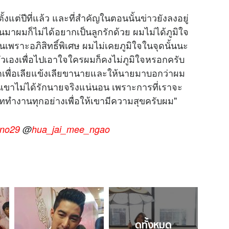
ตั้งแต่ปีที่แล้ว และที่สำคัญในตอนนั้น
ข่าว
ยังลงอยู่
านมาผมก็ไม่ได้อยากเป็นลูกรักด้วย ผมไม่ได้ภูมิใจ
่นเพราะอภิสิทธิ์พิเศษ ผมไม่เคยภูมิใจในจุดนั้นนะ
าตัวเองเพื่อไปเอาใจใครผมก็คงไม่ภูมิใจหรอกครับ
ีวิตเพื่อเลียแข้งเลียขานายและให้นายมาบอกว่าผม
นเขาไม่ได้รักนายจริงแน่นอน เพราะการที่เราจะ
ททำงานทุกอย่างเพื่อให้เขามีความสุขครับผม"
no29
@
hua_jai_mee_ngao
ดูทั้งหมด