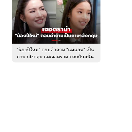
สัปดาห์
ของ
หมวด
บันเทิง
 WeTV
"น้องปีใหม่" ตอบคำถาม "แม่แอฟ" เป็น
ภาษาอังกฤษ แต่เจอดราม่า ถกกันสนั่น
ติดต่อโฆษณา
tencentthbd
sales@tencent.co.th
รา
ร้องเรียนเนื้อหาไม่เหมาะสม
แนะนำติชม แจ้งปัญหาการใช้งาน