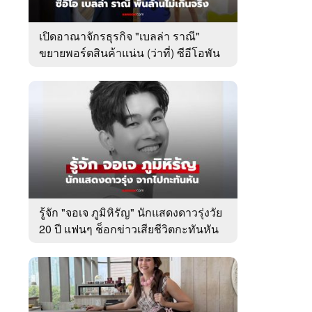
เปิดอาณาจักรธุรกิจ "เบลล่า ราณี"
ขยายพอร์ตสินค้าแน่น (ว่าที่) ซีอีโอพัน
ล้านเคียงข้าง "วิล ชวิณ"
รู้จัก "จอเจ ภูมิหิรัญ" นักแสดงดาวรุ่งวัย
20 ปี แฟนๆ ช็อกข่าวเสียชีวิตกะทันหัน