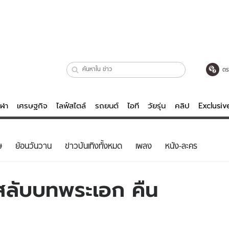
ตร
ีฬา
เศรษฐกิจ
ไลฟ์สไตล์
รถยนต์
ไอที
วัยรุ่น
คลิป
Exclusi
ตรวจหวย
ไลฟ์สไตล์
บันเทิงค
ษ
ย้อนวันวาน
ข่าวบันเทิงทั้งหมด
เพลง
หนัง-ละคร
ผู้หญิง
หนัง-ละคร
ผู้ชาย
เพลง
า สลับบทพระเอก คืน
ย
วัยรุ่น
เกมส์
ไอที
คลิป
รถยนต์
พอดแคสต์