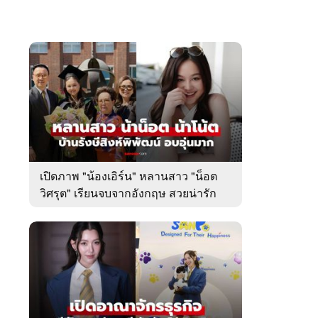
เปิดภาพ "น้องเอิร์น" หลานสาว "น็อต
วิศรุต" เรียนจบจากอังกฤษ สวยน่ารัก
มาก