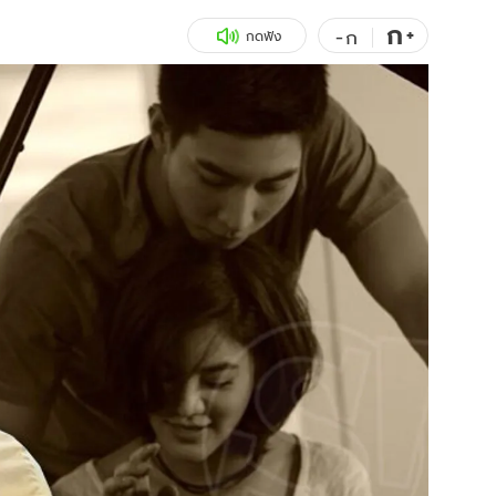
ก
สุขภาพ
+
ดูทีวี
-
ก
กดฟัง
เที่ยว-กิน
WeTV
Tasteful Thailand
Exclusive
Sanook Choice
นิยาย
ยลได้ที่
ร่วมงานกับเ