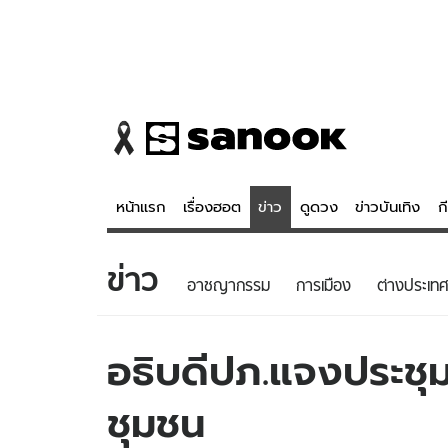
หน้าแรก
เรื่องฮอต
ข่าว
ดูดวง
ข่าวบันเทิง
ก
ข่าว
ข่าว
ดูดวง - 
อาชญากรรม
การเมือง
ต่างประเทศ
เรื่องฮอต
ดูดวง
ข่าว
หวยไทย
อธิบดีปภ.แจงประชุ
ข่าวบันเทิง
สถิติหวยไท
ชุมชน
ข่าวกีฬา
หวยลาว
ข่าวเศรษฐกิจ