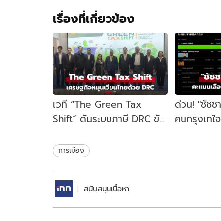
เรื่องที่เกี่ยวข้อง
เวที “The Green Tax
ด่วน! "ชัชช
Shift” ดันระบบภาษี DRC ขับ
คนกรุงเทใจทิ
เคลื่อนเศรษฐกิจหมุนเวียน
ขยับนั่งเก้าอ
ไทย
สมัย
การเมือง
สนับสนุนเนื้อหา