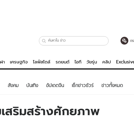
ตร
ีฬา
เศรษฐกิจ
ไลฟ์สไตล์
รถยนต์
ไอที
วัยรุ่น
คลิป
Exclusi
ตรวจหวย
ไลฟ์สไตล์
บันเทิงค
สังคม
บันเทิง
อัปเดตจีน
เช็กข่าวชัวร์
ข่าวทั้งหมด
ผู้หญิง
หนัง-ละคร
ผู้ชาย
เพลง
มเสริมสร้างศักยภาพ
ย
วัยรุ่น
เกมส์
ไอที
คลิป
รถยนต์
พอดแคสต์