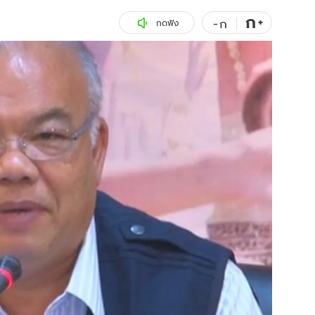
ก
สุขภาพ
+
ดูทีวี
-
ก
กดฟัง
เที่ยว-กิน
WeTV
Tasteful Thailand
Exclusive
Sanook Choice
นิยาย
ยลได้ที่
ร่วมงานกับเ