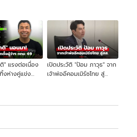
าติ" แรงต่อเนื่อง
เปิดประวัติ "ป้อม ภาวุธ" จาก
้งห่างคู่แข่ง
เจ้าพ่ออีคอมเมิร์ซไทย สู่
ี้ผู้ว่าฯ กทม. อีก
สส.บัญชีรายชื่อ พรรค
ประชาชน