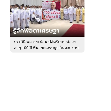
สัปดาห์
ของ
หมวด
การเมือง
 WeTV
ประวัติ พล.ต.ท.ผ่อน ปลัดรักษา พ่อตา
อายุ 100 ปี ที่นายกเศรษฐา ก้มลงกราบ
ติดต่อโฆษณา
ที่ตัก
tencentthbd
sales@tencent.co.th
รา
ร้องเรียนเนื้อหาไม่เหมาะสม
แนะนำติชม แจ้งปัญหาการใช้งาน