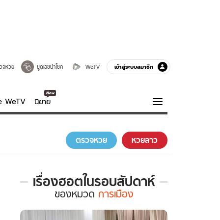
เข้าสู่ระบบสมาชิก
วจหวย
ขูดเลขนำโชค
WeTV
ve WeTV
นิยาย
รบรส
ความรู้รอบตัว
ตรวจหวย
หวยลาว
ฮาวทู
กูรู-รอบรู้
เรื่องฮอตในรอบสัปดาห์
เรื่อง
ของ
หมวด
การเมือง
ฮอต
ใน
รอบ