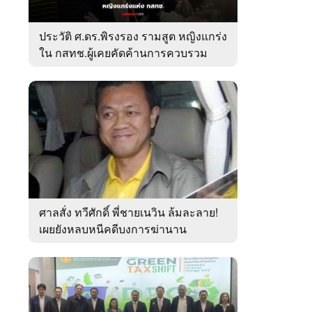
ประวัติ ศ.ดร.พิรงรอง รามสูต หญิงแกร่ง
ใน กสทช.ผู้เคยคัดค้านการควบรวม
ค่ายมือถือ
ศาลสั่ง ทวีศักดิ์ พี่ชายเนวิน ล้มละลาย!
เผยยังหลบหนีคดีบงการฆ่านาน
เกือบ10ปี