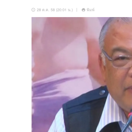
อัปเดตจีน
28 ต.ค. 58 (20:01 น.)
พิมพ์
เช็กข่าวชัวร์
ติดตามสนุกโซเชี
ดาวน์โหลดสนุกแอปฟรี
สงวนลิขสิทธิ์ ©
2569
บริษัท อิมเมจ ฟิวเจอร์ (ประเทศไทย) จำกัด