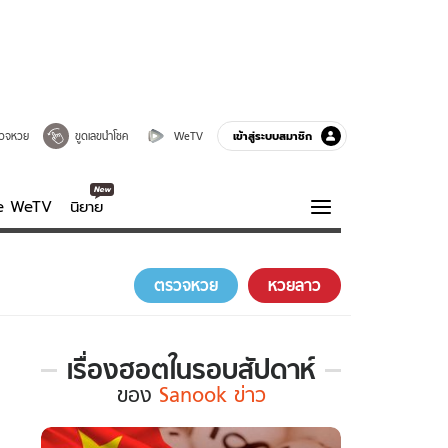
เข้าสู่ระบบสมาชิก
วจหวย
ขูดเลขนำโชค
WeTV
ve WeTV
นิยาย
รบรส
ความรู้รอบตัว
ตรวจหวย
หวยลาว
ฮาวทู
กูรู-รอบรู้
เรื่องฮอตในรอบสัปดาห์
เรื่อง
ของ
Sanook ข่าว
ฮอต
ใน
รอบ