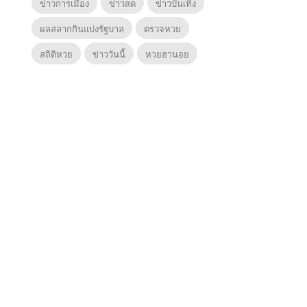
ข่าวการเมือง
ข่าวสด
ข่าวบันเทิง
ผลสลากกินแบ่งรัฐบาล
ตรวจหวย
สถิติหวย
ข่าววันนี้
หวยฮานอย