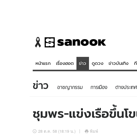
หน้าแรก
เรื่องฮอต
ข่าว
ดูดวง
ข่าวบันเทิง
ก
ข่าว
ข่าว
ดูดวง - 
อาชญากรรม
การเมือง
ต่างประเทศ
เรื่องฮอต
ดูดวง
ข่าว
หวยไทย
ชุมพร-แข่งเรือขึ้นโข
ข่าวบันเทิง
สถิติหวยไท
ข่าวกีฬา
หวยลาว
28 ต.ค. 58 (18:19 น.)
พิมพ์
ข่าวเศรษฐกิจ