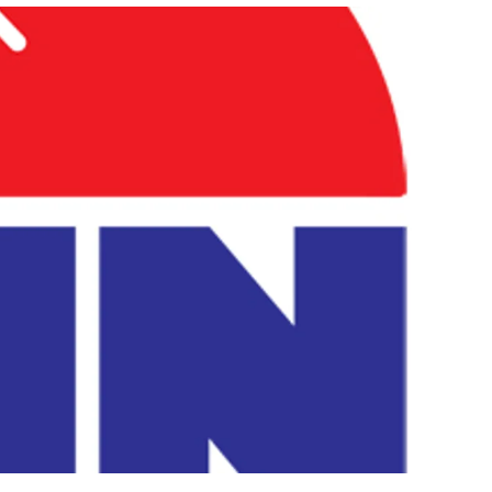
สุขภาพ
ดูทีวี
เที่ยว-กิน
WeTV
Tasteful Thailand
Exclusive
Sanook Choice
นิยาย
ยลได้ที่
ร่วมงานกับเ