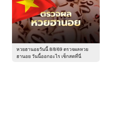
สัปดาห์
ของ
Sanook
ข่าว
 WeTV
หวยฮานอยวันนี้ 8/8/69 ตรวจผลหวย
ฮานอย วันนี้ออกอะไร เช็กสดที่นี่
ติดต่อโฆษณา
tencentthbd
sales@tencent.co.th
รา
ร้องเรียนเนื้อหาไม่เหมาะสม
แนะนำติชม แจ้งปัญหาการใช้งาน