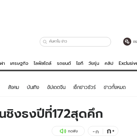
ตร
ีฬา
เศรษฐกิจ
ไลฟ์สไตล์
รถยนต์
ไอที
วัยรุ่น
คลิป
Exclusi
ตรวจหวย
ไลฟ์สไตล์
บันเทิงค
สังคม
บันเทิง
อัปเดตจีน
เช็กข่าวชัวร์
ข่าวทั้งหมด
ผู้หญิง
หนัง-ละคร
ผู้ชาย
เพลง
นชิงธงปีที่172สุดคึก
ย
วัยรุ่น
เกมส์
ไอที
คลิป
ก
+
-
ก
กดฟัง
รถยนต์
พอดแคสต์