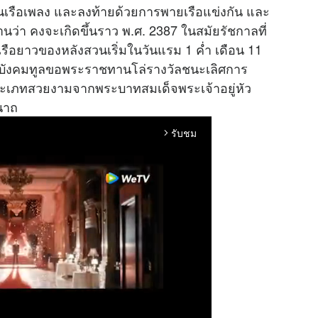
ล่นเรือเพลง และลงท้ายด้วยการพายเรือแข่งกัน และ
ษฐานว่า คงจะเกิดขึ้นราว พ.ศ. 2387 ในสมัยรัชกาลที่
เรือยาวของหลังสวนเริ่มในวันแรม 1 ค่ำ เดือน 11
บบังคมทูลขอพระราชทานโล่รางวัลชนะเลิศการ
ระเภทสวยงามจากพระบาทสมเด็จพระเจ้าอยู่หัว
ีนาถ
รับชม
arrow_forward_ios