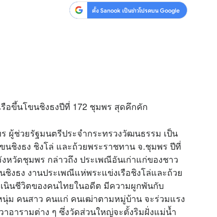
ตั้ง Sanook เป็นข่าวโปรดบน Google
ขึ้นโขนชิงธงปีที่ 172 ชุมพร สุดคึกคัก
ุนทร ผู้ช่วยรัฐมนตรีประจำกระทรวงวัฒนธรรม เป็น
นชิงธง ชิงโล่ และถ้วยพระราชทาน จ.ชุมพร ปีที่
จังหวัดชุมพร กล่าวถึง ประเพณีอันเก่าแก่ของชาว
ขนชิงธง งานประเพณีแห่พระแข่งเรือชิงโล่และถ้วย
นินชีวิตของคนไทยในอดีต มีความผูกพันกับ
นุ่ม คนสาว คนแก่ คนเฒ่าตามหมู่บ้าน จะร่วมแรง
ารามต่าง ๆ ซึ่งวัดส่วนใหญ่จะตั้งริมฝั่งแม่น้ำ