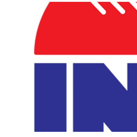
อัปเดตจีน
เช็กข่าวชัวร์
ติดตามสนุกโซเชี
ดาวน์โหลดสนุกแอปฟรี
สงวนลิขสิทธิ์ ©
2569
บริษัท อิมเมจ ฟิวเจอร์ (ประเทศไทย) จำกัด