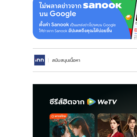
สนับสนุนเนื้อหา
ซีรีส์ฮิตจาก