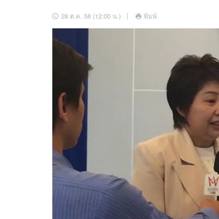
อัปเดตจีน
28 ต.ค. 58 (12:00 น.)
พิมพ์
เช็กข่าวชัวร์
ติดตามสนุกโซเชี
ดาวน์โหลดสนุกแอปฟรี
สงวนลิขสิทธิ์ ©
2569
บริษัท อิมเมจ ฟิวเจอร์ (ประเทศไทย) จำกัด