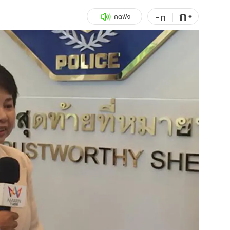
ก
สุขภาพ
+
ดูทีวี
-
ก
กดฟัง
เที่ยว-กิน
WeTV
Tasteful Thailand
Exclusive
Sanook Choice
นิยาย
ยลได้ที่
ร่วมงานกับเ