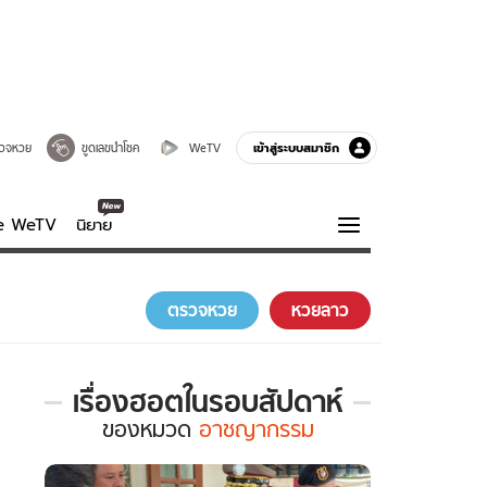
เข้าสู่ระบบสมาชิก
วจหวย
ขูดเลขนำโชค
WeTV
ve WeTV
นิยาย
รบรส
ความรู้รอบตัว
ตรวจหวย
หวยลาว
ฮาวทู
กูรู-รอบรู้
เรื่องฮอตในรอบสัปดาห์
เรื่อง
ของ
หมวด
อาชญากรรม
ฮอต
ใน
รอบ