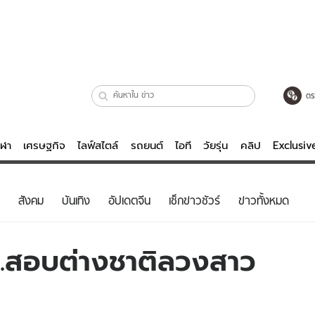
ตร
ีฬา
เศรษฐกิจ
ไลฟ์สไตล์
รถยนต์
ไอที
วัยรุ่น
คลิป
Exclusi
ตรวจหวย
ไลฟ์สไตล์
บันเทิงค
สังคม
บันเทิง
อัปเดตจีน
เช็กข่าวชัวร์
ข่าวทั้งหมด
ผู้หญิง
หนัง-ละคร
ผู้ชาย
เพลง
.สอบต่างชาติลวงสาว
ย
วัยรุ่น
เกมส์
ไอที
คลิป
รถยนต์
พอดแคสต์