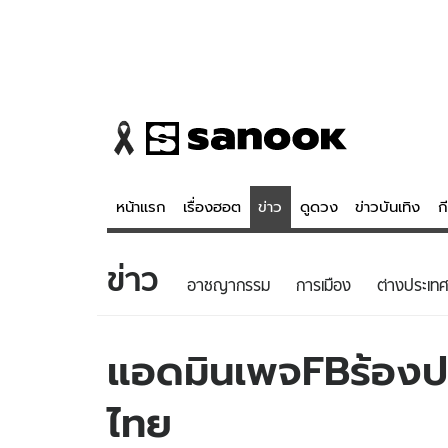
หน้าแรก
เรื่องฮอต
ข่าว
ดูดวง
ข่าวบันเทิง
ก
ข่าว
ข่าว
ดูดวง - 
อาชญากรรม
การเมือง
ต่างประเทศ
เรื่องฮอต
ดูดวง
ข่าว
หวยไทย
แอดมินเพจFBร้องป
ข่าวบันเทิง
สถิติหวยไท
ไทย
ข่าวกีฬา
หวยลาว
ข่าวเศรษฐกิจ