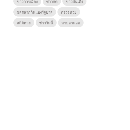
ข่าวการเมือง
ข่าวสด
ข่าวบันเทิง
ผลสลากกินแบ่งรัฐบาล
ตรวจหวย
สถิติหวย
ข่าววันนี้
หวยฮานอย