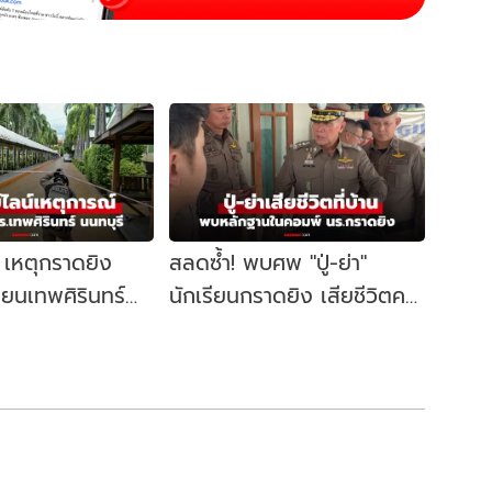
์ เหตุกราดยิง
สลดซ้ำ! พบศพ "ปู่-ย่า"
ียนเทพศิรินทร์
นักเรียนกราดยิง เสียชีวิตคา
อะไรขึ้นบ้าง?
บ้าน ตร.ค้นคอมพ์เจอหลัก
ฐานสำคัญ