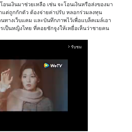
่อโอนเงินมาช่วยเหลือ เช่น จะโอนเงินหรือส่งของมา
แต่ถูกกักตัว ต้องจ่ายค่าปรับ หลอกร่วมลงทุน
านทางเว็บแคม และบันทึกภาพไว้เพื่อแบล็คเมล์เอา
การเป็นหญิงไทย ที่คอยชักจูงให้เหยื่อเห็นว่าชายคน
รับชม
arrow_forward_ios