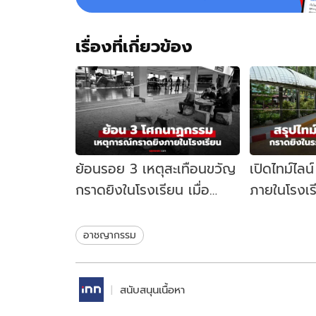
เรื่องที่เกี่ยวข้อง
ย้อนรอย 3 เหตุสะเทือนขวัญ
เปิดไทม์ไลน
กราดยิงในโรงเรียน เมื่อ
ภายในโรงเร
สถานศึกษาไม่ใช่พื้นที่
นนทบุรี เกิด
ปลอดภัย
อาชญากรรม
สนับสนุนเนื้อหา