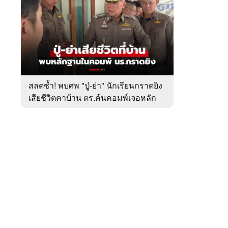
สัปดาห์
ของ
หมวด
อาชญากรรม
 WeTV
สลดซ้ำ! พบศพ "ปู่-ย่า" นักเรียนกราดยิง
เสียชีวิตคาบ้าน ตร.ค้นคอมพ์เจอหลัก
ติดต่อโฆษณา
ฐานสำคัญ
tencentthbd
sales@tencent.co.th
รา
ร้องเรียนเนื้อหาไม่เหมาะสม
แนะนำติชม แจ้งปัญหาการใช้งาน