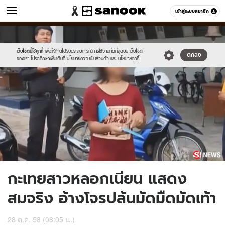
ข่าว
เข้าสู่ระบบสมาชิก
หมวดอื่นๆ
//s.isanook.com/ns/0/ud/377/1889814/news06.jpg
Sanook
//s.isanook.com/sr/0/images/logo-
600
60
new-
sanook.png
เว็บไซต์นี้ใช้คุกกี้
เพื่อให้ท่านได้รับประสบการณ์การใช้งานที่ดีที่สุดบน เว็บไซต์
ตกลง
ของเรา โปรดศึกษาเพิ่มเติมที่
นโยบายความเป็นส่วนตัว
และ
นโยบายคุกกี้
กะเทยสาวหลอกเนียน แสดง
สมจริง อ้างโจรปล้นมัดมืดมัดเท้า
28 ต.ค. 58 (08:05 น.)