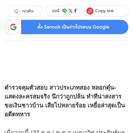
Copy link
แชร์
กดฟัง
ตั้ง Sanook เป็นข่าวโปรดบน Google
ตำรวจคุมตัวสอบ สาวประเภทสอง หลอกตุ๋น-
แสดงละครสมจริง นึกว่าถูกปล้น ทำทีน่าสงสาร
ขอเงินชาวบ้าน เสียไปหลายร้อย เหยื่อล่าสุดเป็น
อดีตทหาร
เมื่อวานนี้ (27 ต.ค.) พ.ต.อ.เมฒาวิศ ประดิษฐ์ผล