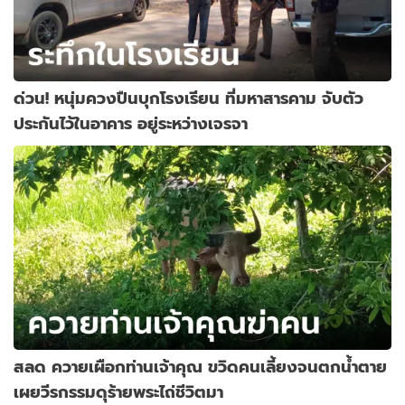
ด่วน! หนุ่มควงปืนบุกโรงเรียน ที่มหาสารคาม จับตัว
ประกันไว้ในอาคาร อยู่ระหว่างเจรจา
สลด ควายเผือกท่านเจ้าคุณ ขวิดคนเลี้ยงจนตกน้ำตาย
เผยวีรกรรมดุร้ายพระไถ่ชีวิตมา