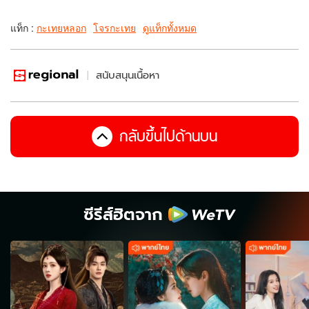
แท็ก :
กะเทยหลอก
โจรกะเทย
ดูแท็กทั้งหมด
สนับสนุนเนื้อหา
กลับขึ้นไปด้านบน
ซีรีส์ฮิตจาก