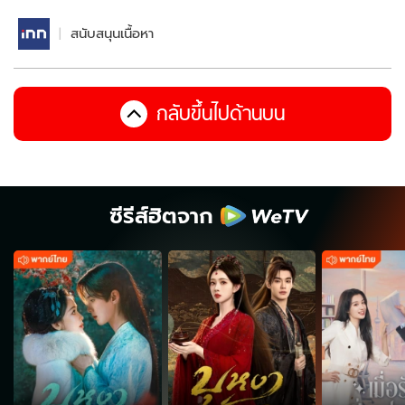
สนับสนุนเนื้อหา
กลับขึ้นไปด้านบน
ซีรีส์ฮิตจาก