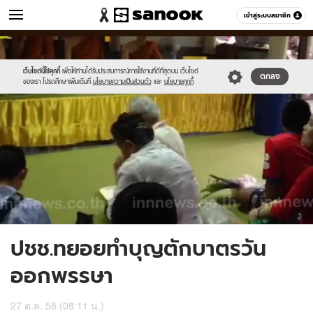
ข่าว
เข้าสู่ระบบสมาชิก
หมวดอื่นๆ
//s.isanook.com/ns/0/ud/377/1889190/654969-
Sanook
//s.isanook.com/sr/0/images/logo-
600
60
01.jpg
new-
sanook.png
เว็บไซต์นี้ใช้คุกกี้
เพื่อให้ท่านได้รับประสบการณ์การใช้งานที่ดีที่สุดบน เว็บไซต์
ตกลง
ของเรา โปรดศึกษาเพิ่มเติมที่
นโยบายความเป็นส่วนตัว
และ
นโยบายคุกกี้
ปชช.ทยอยทำบุญตักบาตรวัน
ออกพรรษา
27 ต.ค. 58 (08:11 น.)