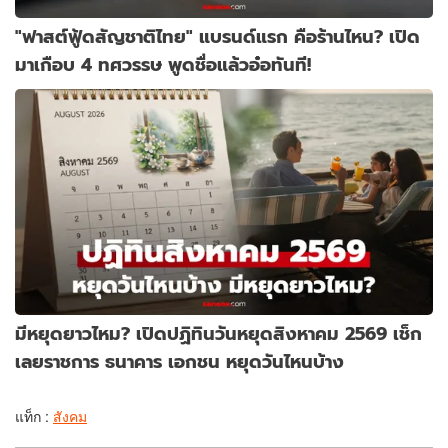
"ฟาสต์ฟู้ดสัญชาติไทย" แบรนด์แรก คือร้านไหน? เปิด
มาเกือบ 4 ทศวรรษ พูดชื่อแล้วอ๋อทันที!
มีหยุดยาวไหม? เปิดปฏิทินวันหยุดสิงหาคม 2569 เช็ก
เลยราชการ ธนาคาร เอกชน หยุดวันไหนบ้าง
แท็ก :
สังคม