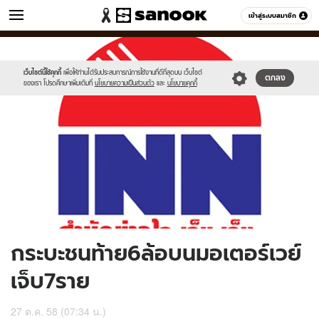
ข่าว
เข้าสู่ระบบสมาชิก
หมวดอื่นๆ
//s.isanook.com/ns/0/ud/377/1889166/654959-
Sanook
//s.isanook.com/sr/0/images/logo-
600
60
01.jpg
new-
sanook.png
เว็บไซต์นี้ใช้คุกกี้
เพื่อให้ท่านได้รับประสบการณ์การใช้งานที่ดีที่สุดบน เว็บไซต์
ตกลง
ของเรา โปรดศึกษาเพิ่มเติมที่
นโยบายความเป็นส่วนตัว
และ
นโยบายคุกกี้
กระบะชนท้าย6ล้อบนมอเตอร์เวย์
เจ็บ7ราย
27 ต.ค. 58 (07:34 น.)