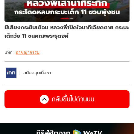
มีเสียงกระซิบเตือน หลวงพี่เปิดใจนาทีเฉียดตาย กระบะ
เด็กวัย 11 ชนคณะพระธุดงค์
แท็ก :
อาชญากรรม
สนับสนุนเนื้อหา
กลับขึ้นไปด้านบน
ซีรีส์ฮิตจาก